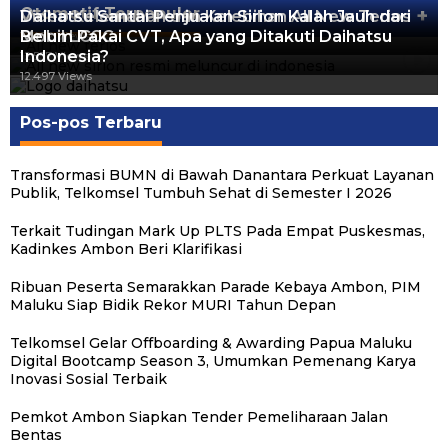
Otomotif Terpopuler
+
Video Kelemahan dan Kelebihan All New Terios
Daihatsu Santai Penjualan Sirion Kalah Jauh dari
Mobil LCGC
Belum Pakai CVT, Apa yang Ditakuti Daihatsu
13.422 Views
Indonesia?
12.557 Views
12.497 Views
Pos-pos Terbaru
Transformasi BUMN di Bawah Danantara Perkuat Layanan
Publik, Telkomsel Tumbuh Sehat di Semester I 2026
Terkait Tudingan Mark Up PLTS Pada Empat Puskesmas,
Kadinkes Ambon Beri Klarifikasi
Ribuan Peserta Semarakkan Parade Kebaya Ambon, PIM
Maluku Siap Bidik Rekor MURI Tahun Depan
Telkomsel Gelar Offboarding & Awarding Papua Maluku
Digital Bootcamp Season 3, Umumkan Pemenang Karya
Inovasi Sosial Terbaik
Pemkot Ambon Siapkan Tender Pemeliharaan Jalan
Michael Wattimena : Blok Masela Mulai
Putra Maluku Pimpin Penegakan Hukum ESDM,
Milad ke-24 PKS Maluku, Ratusan Warga
PKS Targetkan Peningkatan Kursi Legislatif
Gubernur Maluku Harap PKS Terus
Bentas