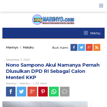
Skip
to
content
Menu
Marinyo
Maluku
Nono
/
Ikuti Kami
Sampono
Akui
Desember 7, 2020
Oleh
Namanya
Marinyo
Nono Sampono Akui Namanya Pernah
Pernah
Diusulkan
Diusulkan DPD RI Sebagai Calon
DPD
Menteri KKP
RI
Sebagai
Marinyo
Maluku
-
-
1.311 Views
Calon
Menteri
KKP