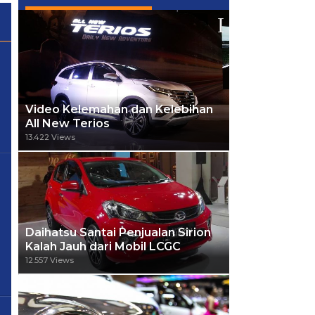
Video Kelemahan dan Kelebihan
All New Terios
13.422 Views
Daihatsu Santai Penjualan Sirion
Kalah Jauh dari Mobil LCGC
12.557 Views