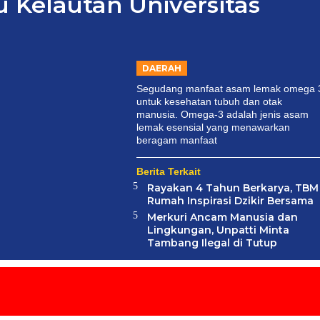
 Kelautan Universitas
DAERAH
Segudang manfaat asam lemak omega 
untuk kesehatan tubuh dan otak
manusia. Omega-3 adalah jenis asam
lemak esensial yang menawarkan
beragam manfaat
Berita Terkait
Rayakan 4 Tahun Berkarya, TBM
Rumah Inspirasi Dzikir Bersama
l
a
t
Merkuri Ancam Manusia dan
k
Lingkungan, Unpatti Minta
r
a
n
Tambang Ilegal di Tutup
6