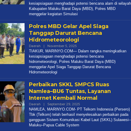
kesiapsiagaan menghadapi potensi bencana alam di wilayah
Kabupaten Maluku Barat Daya (MBD), Polres MBD
menggelar kegiatan Simulasi
Polres MBD Gelar Apel Siaga
Tanggap Darurat Bencana
Hidrometeorologi
Daerah
|
November 5, 2025
Oleh
Marinyo
TIAKUR, MARINYO.COM— Dalam rangka meningkatkan
kesiapsiagaan menghadapi potensi bencana
hidrometeorologi, Polres Maluku Barat Daya (MBD)
menggelar Apel Siaga Tanggap Darurat Bencana
Hidrometeorologi
Perbaikan SKKL SMPCS Ruas
Namlea–BU6 Tuntas, Layanan
Internet Kembali Normal
Daerah
|
September 29, 2025
Oleh
Marinyo
NAMLEA, MARINYO.COM- PT Telkom Indonesia (Persero)
Tbk (Telkom) telah berhasil menyelesaikan perbaikan pada
gangguan Sistem Komunikasi Kabel Laut (SKKL) Sulawesi–
Maluku–Papua Cable System