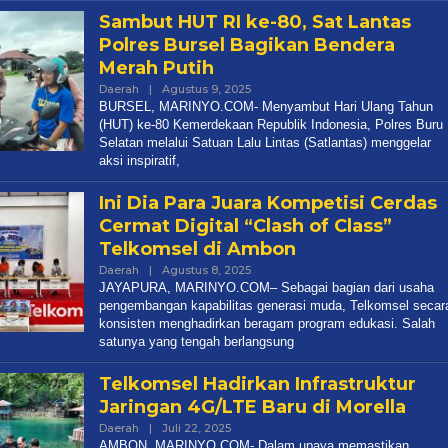
Sambut HUT RI ke-80, Sat Lantas
Polres Bursel Bagikan Bendera
Merah Putih
Daerah
|
Agustus 9, 2025
Oleh
Marinyo
BURSEL, MARINYO.COM- Menyambut Hari Ulang Tahun
(HUT) ke-80 Kemerdekaan Republik Indonesia, Polres Buru
Selatan melalui Satuan Lalu Lintas (Satlantas) menggelar
aksi inspiratif,
Ini Dia Para Juara Kompetisi Cerdas
Cermat Digital “Clash of Class”
Telkomsel di Ambon
Daerah
|
Agustus 8, 2025
Oleh
Marinyo
JAYAPURA, MARINYO.COM– Sebagai bagian dari usaha
pengembangan kapabilitas generasi muda, Telkomsel secar
konsisten menghadirkan beragam program edukasi. Salah
satunya yang tengah berlangsung
Telkomsel Hadirkan Infrastruktur
Jaringan 4G/LTE Baru di Morella
Daerah
|
Juli 22, 2025
Oleh
Marinyo
AMBON, MARINYO.COM- Dalam upaya memastikan