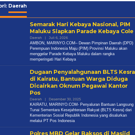
ri:
Daerah
Semarak Hari Kebaya Nasional, PIM
Maluku Siapkan Parade Kebaya Cole
Daerah
|
Juli 6, 2026
Oleh
Marinyo
AMBON, MARINYO.COM– Dewan Pimpinan Daerah (DPD)
Perempuan Indonesia Maju (PIM) Provinsi Maluku akan
menggelar Parade Kebaya Maluku dalam rangka
memperingati Hari Kebaya
Dugaan Penyalahgunaan BLTS Kesra
di Kairatu, Bantuan Warga Diduga
Dicairkan Oknum Pegawai Kantor
Pos
Daerah
|
Desember 30, 2025
Oleh
Marinyo
KAIRATU, MARINYO.COM- Penyaluran Bantuan Langsung
Tunai Sementara Kesejahteraan Rakyat (BLTS Kesra) dari
Kementerian Sosial Republik Indonesia yang disalurkan
melalui PT Pos Indonesia
Polres MBD Gelar Baksos di Masjid