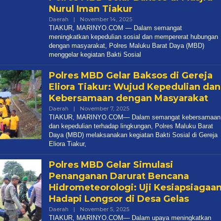
Nurul Iman Tiakur
Daerah
|
November 14, 2025
Oleh
Marinyo
TIAKUR, MARINYO.COM — Dalam semangat
meningkatkan kepedulian sosial dan mempererat hubungan
dengan masyarakat, Polres Maluku Barat Daya (MBD)
menggelar kegiatan Bakti Sosial
Polres MBD Gelar Baksos di Gereja
Eliora Tiakur: Wujud Kepedulian dan
Kebersamaan dengan Masyarakat
Daerah
|
November 7, 2025
Oleh
Marinyo
TIAKUR, MARINYO.COM— Dalam semangat kebersamaan
dan kepedulian terhadap lingkungan, Polres Maluku Barat
Daya (MBD) melaksanakan kegiatan Bakti Sosial di Gereja
Eliora Tiakur,
Polres MBD Gelar Simulasi
Penanganan Darurat Bencana
Hidrometeorologi: Uji Kesiapsiagaa
Hadapi Longsor di Desa Gelas
Daerah
|
November 5, 2025
Oleh
Marinyo
TIAKUR, MARINYO.COM— Dalam upaya meningkatkan