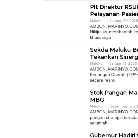
Plt Direktur RSU
Pelayanan Pasie
Maluku
|
Januari 20, 2026
AMBON, MARINYO.COM – P
Nikijuluw, membantah k
khususnya
Sekda Maluku B
Tekankan Sinerg
Maluku
|
Januari 13, 2026
AMBON, MARINYO.COM– 
Keuangan Daerah (TPAKD)
secara resmi
Stok Pangan Ma
MBG
Maluku
|
Desember 16, 20
AMBON, MARINYO.COM- P
pangan strategis berad
sejumlah
Gubernur Hadiri