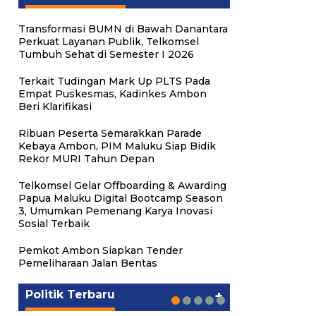
Transformasi BUMN di Bawah Danantara
Perkuat Layanan Publik, Telkomsel
Tumbuh Sehat di Semester I 2026
Terkait Tudingan Mark Up PLTS Pada
Empat Puskesmas, Kadinkes Ambon
Beri Klarifikasi
Ribuan Peserta Semarakkan Parade
Kebaya Ambon, PIM Maluku Siap Bidik
Rekor MURI Tahun Depan
Telkomsel Gelar Offboarding & Awarding
Papua Maluku Digital Bootcamp Season
3, Umumkan Pemenang Karya Inovasi
Sosial Terbaik
Putra Maluku Pimpin Penegakan
Milad ke-24 PKS Maluku,
Michael Wattimena : Blok
Hukum ESDM, Michael
Ratusan Warga Nikmati
PKS Targetkan Peningkatan
Gubernur Maluku Harap PKS
Pemkot Ambon Siapkan Tender
Masela Mulai Bergerak di Era
Wattimena Perkuat Sinergi
Pelayanan Sosial dan
Kursi Legislatif dan Kepala
Terus Bertransformasi dalam
Pemeliharaan Jalan Bentas
Bahlil
deng…
Kebersamaan
Daerah di Maluku
Melayani Masyarakat
Politik
Politik
Politik
Politik
Politik
|
|
|
|
|
Juni 24, 2026
Juni 24, 2026
Mei 17, 2026
Agustus 24, 2025
Agustus 24, 2025
Politik Terbaru
+