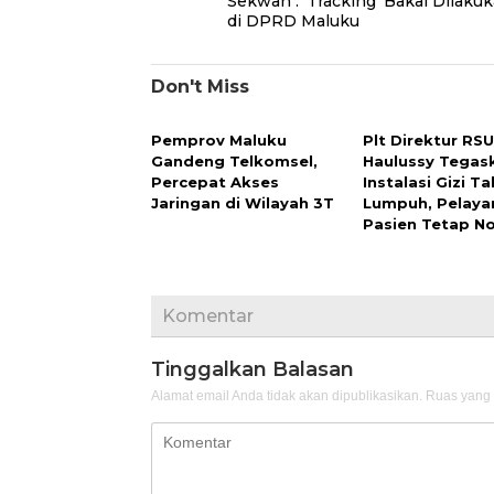
Sekwan : ‘Tracking’ Bakal Dilaku
pos
di DPRD Maluku
Don't Miss
Pemprov Maluku
Plt Direktur RS
Gandeng Telkomsel,
Haulussy Tegas
Percepat Akses
Instalasi Gizi Ta
Jaringan di Wilayah 3T
Lumpuh, Pelaya
Pasien Tetap N
Komentar
Tinggalkan Balasan
Alamat email Anda tidak akan dipublikasikan.
Ruas yang 