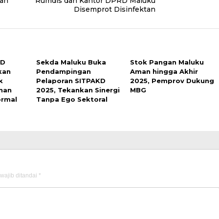
kan
Rumdis dan Kantor DPRD Maluku
Disemprot Disinfektan
UD
Sekda Maluku Buka
Stok Pangan Maluku
kan
Pendampingan
Aman hingga Akhir
k
Pelaporan SITPAKD
2025, Pemprov Dukung
nan
2025, Tekankan Sinergi
MBG
ormal
Tanpa Ego Sektoral
wajib ditandai
*