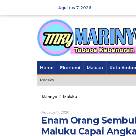
Skip
Agustus 7, 2026
to
content
Home
Ekonomi
Maluku
Kota Ambo
Redaksi
Marinyo
Maluku
Enam
/
Orang
Sembuh,
Agustus 4, 2020
Oleh
Total
Marinyo
Enam Orang Sembuh
Kesembuhan
di
Maluku Capai Angka
Maluku
Capai