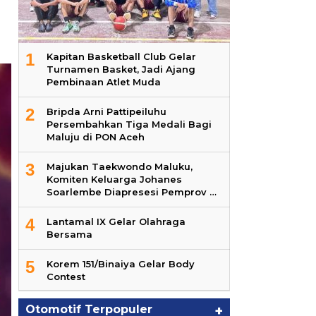
1
Kapitan Basketball Club Gelar
Turnamen Basket, Jadi Ajang
Pembinaan Atlet Muda
2
Bripda Arni Pattipeiluhu
Persembahkan Tiga Medali Bagi
Maluju di PON Aceh
3
Majukan Taekwondo Maluku,
Komiten Keluarga Johanes
Soarlembe Diapresesi Pemprov …
4
Lantamal IX Gelar Olahraga
Bersama
5
Korem 151/Binaiya Gelar Body
Contest
Otomotif Terpopuler
+