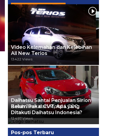
Video Kelemahan dan Kelebihan
All New Terios
13.422 Views
Daihatsu Santai Penjualan Sirion
Kalah Jauh dari Mobil LCGC
Belum Pakai CVT, Apa yang
Ditakuti Daihatsu Indonesia?
12.559 Views
12.497 Views
Pos-pos Terbaru