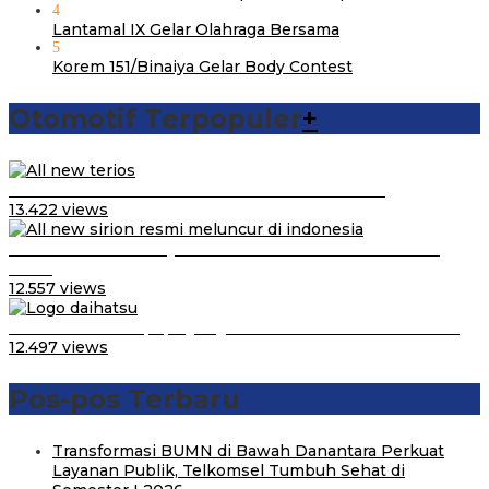
4
Lantamal IX Gelar Olahraga Bersama
5
Korem 151/Binaiya Gelar Body Contest
Otomotif Terpopuler
+
Video Kelemahan dan Kelebihan All New Terios
13.422 views
Daihatsu Santai Penjualan Sirion Kalah Jauh dari Mobil
LCGC
12.557 views
Belum Pakai CVT, Apa yang Ditakuti Daihatsu Indonesia?
12.497 views
Pos-pos Terbaru
Transformasi BUMN di Bawah Danantara Perkuat
Layanan Publik, Telkomsel Tumbuh Sehat di