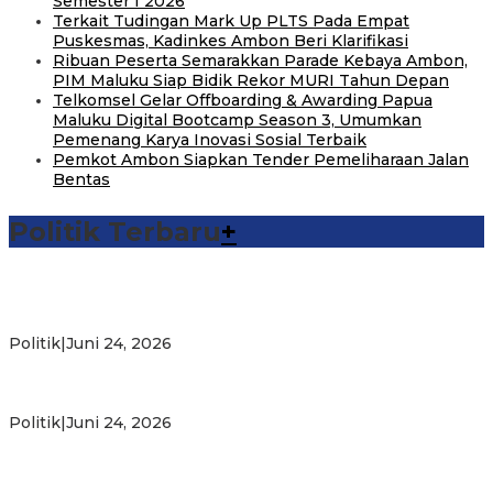
Semester I 2026
Terkait Tudingan Mark Up PLTS Pada Empat
Puskesmas, Kadinkes Ambon Beri Klarifikasi
Ribuan Peserta Semarakkan Parade Kebaya Ambon,
PIM Maluku Siap Bidik Rekor MURI Tahun Depan
Telkomsel Gelar Offboarding & Awarding Papua
Maluku Digital Bootcamp Season 3, Umumkan
Pemenang Karya Inovasi Sosial Terbaik
Pemkot Ambon Siapkan Tender Pemeliharaan Jalan
Bentas
Politik Terbaru
+
Michael Wattimena : Blok Masela Mulai Bergerak di Era
Bahlil
Politik
|
Juni 24, 2026
Putra Maluku Pimpin Penegakan Hukum ESDM, Michael
Wattimena Perkuat Sinergi deng…
Politik
|
Juni 24, 2026
Milad ke-24 PKS Maluku, Ratusan Warga Nikmati
Pelayanan Sosial dan Kebersamaan