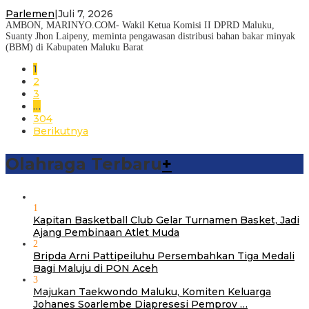
Parlemen
|
Juli 7, 2026
AMBON, MARINYO.COM- Wakil Ketua Komisi II DPRD Maluku,
Suanty Jhon Laipeny, meminta pengawasan distribusi bahan bakar minyak
(BBM) di Kabupaten Maluku Barat
1
2
3
…
304
Berikutnya
Olahraga Terbaru
+
1
Kapitan Basketball Club Gelar Turnamen Basket, Jadi
Ajang Pembinaan Atlet Muda
2
Bripda Arni Pattipeiluhu Persembahkan Tiga Medali
Bagi Maluju di PON Aceh
3
Majukan Taekwondo Maluku, Komiten Keluarga
Johanes Soarlembe Diapresesi Pemprov …