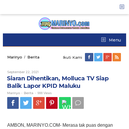
Skip
to
content
Menu
Marinyo
Berita
Siaran
/
Ikuti Kami
Dihentikan,
Molluca
September 22, 2021
Oleh
TV
Marinyo
Siaran Dihentikan, Molluca TV Siap
Siap
Balik
Balik Lapor KPID Maluku
Lapor
Marinyo
Berita
KPID
-
-
988 Views
Maluku
AMBON, MARINYO.COM- Merasa tak puas dengan