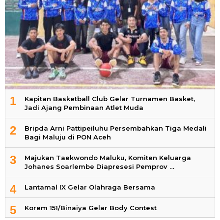
1
Kapitan Basketball Club Gelar Turnamen Basket,
Jadi Ajang Pembinaan Atlet Muda
2
Bripda Arni Pattipeiluhu Persembahkan Tiga Medali
Bagi Maluju di PON Aceh
3
Majukan Taekwondo Maluku, Komiten Keluarga
Johanes Soarlembe Diapresesi Pemprov …
4
Lantamal IX Gelar Olahraga Bersama
5
Korem 151/Binaiya Gelar Body Contest