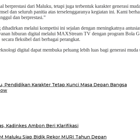
al berprestasi dari Maluku, tetapi juga terbentuk karakter generasi mud
 dan seluruh panitia atas terselenggaranya kegiatan ini. Kami berhara
ggul dan berprestasi.”
ihadirkan melalui kompetisi ini sejalan dengan meningkatnya antusias
ayanan hiburan digital melalui MAXStream TV dengan program Bol
secara fleksibel dari berbagai perangkat.
knologi digital dapat membuka peluang lebih luas bagi generasi muda u
ru, Pendidikan Karakter Tetap Kunci Masa Depan Bangsa
how
, Kadinkes Ambon Beri Klarifikasi
M Maluku Siap Bidik Rekor MURI Tahun Depan