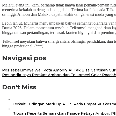
Melalui ajang ini, kami berharap tidak hanya lahir pemain-pemain futs
menerima kekalahan dengan lapang dada. Terima kasih kepada Telkomsel
sehingga Ambon dan Maluku dapat melahirkan generasi muda yang un
Lebih lanjut, Muharlis menyampaikan bahwa semangat olahraga yang d
Dunia 2026. Dalam momentum tersebut, Telkomsel menghadirkan l
hingga ratusan pertandingan, termasuk konten highlight dan premium, 
Telkomsel meyakini bahwa sinergi antara olahraga, pendidikan, dan te
hingga profesional. (***)
Navigasi pos
Pos sebelumnya
Wali Kota Ambon: AI Tak Bisa Gantikan Gu
Pos berikutnya
Pemkot Ambon dan Telkomcel Gelar Roads
Don't Miss
Terkait Tudingan Mark Up PLTS Pada Empat Puskesmas
Ribuan Peserta Semarakkan Parade Kebaya Ambon, PI