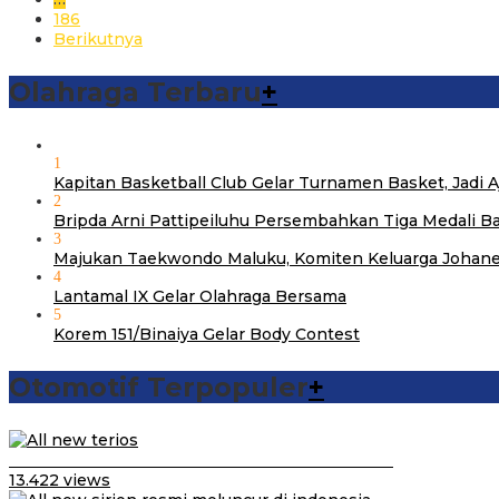
186
Berikutnya
Olahraga Terbaru
+
1
Kapitan Basketball Club Gelar Turnamen Basket, Jadi
2
Bripda Arni Pattipeiluhu Persembahkan Tiga Medali B
3
Majukan Taekwondo Maluku, Komiten Keluarga Johane
4
Lantamal IX Gelar Olahraga Bersama
5
Korem 151/Binaiya Gelar Body Contest
Otomotif Terpopuler
+
Video Kelemahan dan Kelebihan All New Terios
13.422 views