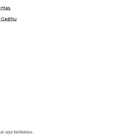
entas
 Gadihu
ar saya berikutnya.