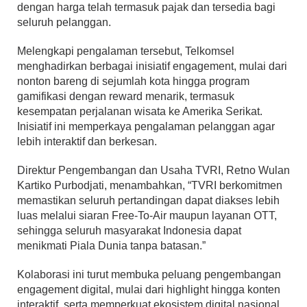
dengan harga telah termasuk pajak dan tersedia bagi
seluruh pelanggan.
Melengkapi pengalaman tersebut, Telkomsel
menghadirkan berbagai inisiatif engagement, mulai dari
nonton bareng di sejumlah kota hingga program
gamifikasi dengan reward menarik, termasuk
kesempatan perjalanan wisata ke Amerika Serikat.
Inisiatif ini memperkaya pengalaman pelanggan agar
lebih interaktif dan berkesan.
Direktur Pengembangan dan Usaha TVRI, Retno Wulan
Kartiko Purbodjati, menambahkan, “TVRI berkomitmen
memastikan seluruh pertandingan dapat diakses lebih
luas melalui siaran Free-To-Air maupun layanan OTT,
sehingga seluruh masyarakat Indonesia dapat
menikmati Piala Dunia tanpa batasan.”
Kolaborasi ini turut membuka peluang pengembangan
engagement digital, mulai dari highlight hingga konten
interaktif, serta memperkuat ekosistem digital nasional.