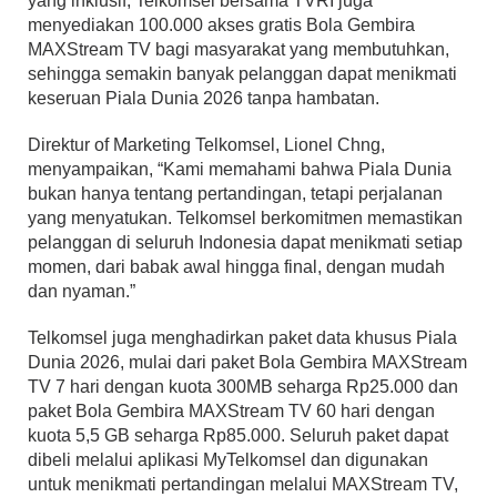
yang inklusif, Telkomsel bersama TVRI juga
menyediakan 100.000 akses gratis Bola Gembira
MAXStream TV bagi masyarakat yang membutuhkan,
sehingga semakin banyak pelanggan dapat menikmati
keseruan Piala Dunia 2026 tanpa hambatan.
Direktur of Marketing Telkomsel, Lionel Chng,
menyampaikan, “Kami memahami bahwa Piala Dunia
bukan hanya tentang pertandingan, tetapi perjalanan
yang menyatukan. Telkomsel berkomitmen memastikan
pelanggan di seluruh Indonesia dapat menikmati setiap
momen, dari babak awal hingga final, dengan mudah
dan nyaman.”
Telkomsel juga menghadirkan paket data khusus Piala
Dunia 2026, mulai dari paket Bola Gembira MAXStream
TV 7 hari dengan kuota 300MB seharga Rp25.000 dan
paket Bola Gembira MAXStream TV 60 hari dengan
kuota 5,5 GB seharga Rp85.000. Seluruh paket dapat
dibeli melalui aplikasi MyTelkomsel dan digunakan
untuk menikmati pertandingan melalui MAXStream TV,