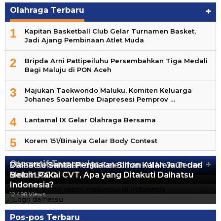
Olahraga Terbaru
+
1
Kapitan Basketball Club Gelar Turnamen Basket,
Jadi Ajang Pembinaan Atlet Muda
2
Bripda Arni Pattipeiluhu Persembahkan Tiga Medali
Bagi Maluju di PON Aceh
3
Majukan Taekwondo Maluku, Komiten Keluarga
Johanes Soarlembe Diapresesi Pemprov …
4
Lantamal IX Gelar Olahraga Bersama
5
Korem 151/Binaiya Gelar Body Contest
Otomotif Terpopuler
+
Video Kelemahan dan Kelebihan All New Terios
Daihatsu Santai Penjualan Sirion Kalah Jauh dari
Mobil LCGC
Belum Pakai CVT, Apa yang Ditakuti Daihatsu
13.424 Views
Indonesia?
12.559 Views
12.498 Views
Pos-pos Terbaru