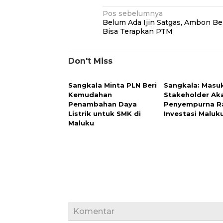
Navigasi
Pos sebelumnya
Belum Ada Ijin Satgas, Ambon B
pos
Bisa Terapkan PTM
Don't Miss
Sangkala Minta PLN Beri
Sangkala: Masu
Kemudahan
Stakeholder Ak
Penambahan Daya
Penyempurna R
Listrik untuk SMK di
Investasi Maluk
Maluku
Komentar