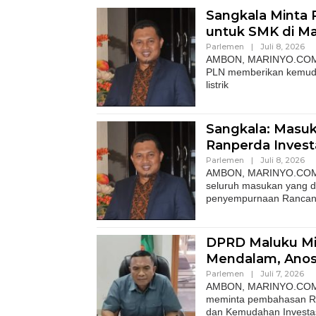
Sangkala Minta
untuk SMK di M
Parlemen
|
Juli 8, 2026
AMBON, MARINYO.COM- W
PLN memberikan kemuda
listrik
Sangkala: Masu
Ranperda Invest
Parlemen
|
Juli 8, 2026
AMBON, MARINYO.COM– W
seluruh masukan yang 
penyempurnaan Ranca
DPRD Maluku Mint
Mendalam, Anos
Parlemen
|
Juli 7, 2026
AMBON, MARINYO.COM- A
meminta pembahasan Ra
dan Kemudahan Investa