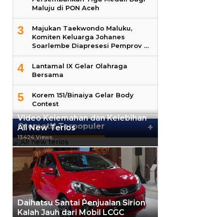
Maluju di PON Aceh
3
Majukan Taekwondo Maluku,
Komiten Keluarga Johanes
Soarlembe Diapresesi Pemprov …
4
Lantamal IX Gelar Olahraga
Bersama
5
Korem 151/Binaiya Gelar Body
Contest
Video Kelemahan dan Kelebihan
Otomotif Terpopuler
+
All New Terios
13.424 Views
Daihatsu Santai Penjualan Sirion
Kalah Jauh dari Mobil LCGC