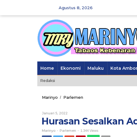
Skip
Agustus 8, 2026
to
content
Home
Ekonomi
Maluku
Kota Ambo
Redaksi
Marinyo
Parlemen
Hurasan
/
Sesalkan
Ada
Januari 5, 2022
Oleh
Pungli
Marinyo
Hurasan Sesalkan Ad
di
SMK
8
Marinyo
Parlemen
-
-
1.344 Views
Buru