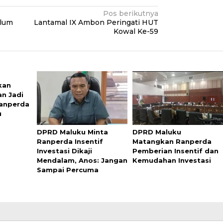
Pos berikutnya
elum
Lantamal IX Ambon Peringati HUT
Kowal Ke-59
kan
an Jadi
anperda
u
DPRD Maluku Minta
DPRD Maluku
Ranperda Insentif
Matangkan Ranperda
Investasi Dikaji
Pemberian Insentif dan
Mendalam, Anos: Jangan
Kemudahan Investasi
Sampai Percuma