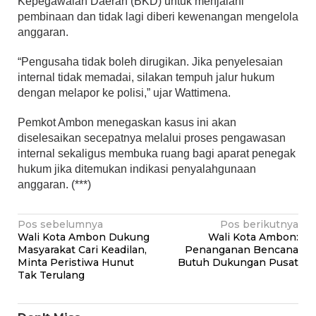
Kepegawaian Daerah (BKD) untuk menjalani
pembinaan dan tidak lagi diberi kewenangan mengelola
anggaran.
“Pengusaha tidak boleh dirugikan. Jika penyelesaian
internal tidak memadai, silakan tempuh jalur hukum
dengan melapor ke polisi,” ujar Wattimena.
Pemkot Ambon menegaskan kasus ini akan
diselesaikan secepatnya melalui proses pengawasan
internal sekaligus membuka ruang bagi aparat penegak
hukum jika ditemukan indikasi penyalahgunaan
anggaran. (***)
Navigasi
Pos sebelumnya
Pos berikutnya
Wali Kota Ambon Dukung
Wali Kota Ambon:
pos
Masyarakat Cari Keadilan,
Penanganan Bencana
Minta Peristiwa Hunut
Butuh Dukungan Pusat
Tak Terulang