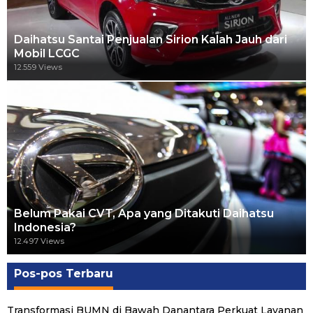
Daihatsu Santai Penjualan Sirion Kalah Jauh dari
Mobil LCGC
12.559 Views
Belum Pakai CVT, Apa yang Ditakuti Daihatsu
Indonesia?
12.497 Views
Pos-pos Terbaru
Transformasi BUMN di Bawah Danantara Perkuat Layanan