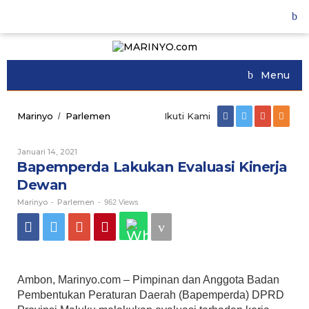
Skip
to
content
Menu
Marinyo
Parlemen
Bapemperda
Ikuti Kami
/
Lakukan
Evaluasi
Januari 14, 2021
Oleh
Kinerja
Marinyo
Bapemperda Lakukan Evaluasi Kinerja
Dewan
Dewan
Marinyo
Parlemen
-
-
962 Views
Ambon, Marinyo.com – Pimpinan dan Anggota Badan
Pembentukan Peraturan Daerah (Bapemperda) DPRD