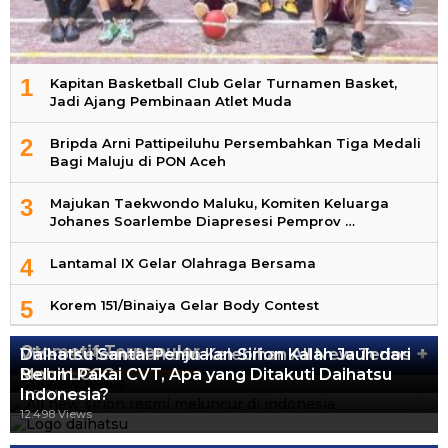
1
Kapitan Basketball Club Gelar Turnamen Basket,
Jadi Ajang Pembinaan Atlet Muda
2
Bripda Arni Pattipeiluhu Persembahkan Tiga Medali
Bagi Maluju di PON Aceh
3
Majukan Taekwondo Maluku, Komiten Keluarga
Johanes Soarlembe Diapresesi Pemprov …
4
Lantamal IX Gelar Olahraga Bersama
5
Korem 151/Binaiya Gelar Body Contest
Otomotif Terpopuler
+
Video Kelemahan dan Kelebihan All New Terios
Daihatsu Santai Penjualan Sirion Kalah Jauh dari
Mobil LCGC
Belum Pakai CVT, Apa yang Ditakuti Daihatsu
13.424 Views
Indonesia?
12.559 Views
12.498 Views