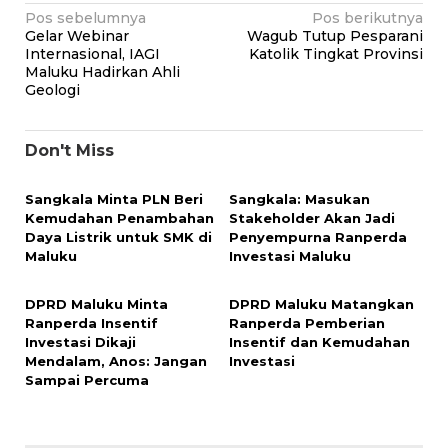
Navigasi
Pos sebelumnya
Pos berikutnya
Gelar Webinar
Wagub Tutup Pesparani
pos
Internasional, IAGI
Katolik Tingkat Provinsi
Maluku Hadirkan Ahli
Geologi
Don't Miss
Sangkala Minta PLN Beri
Sangkala: Masukan
Kemudahan Penambahan
Stakeholder Akan Jadi
Daya Listrik untuk SMK di
Penyempurna Ranperda
Maluku
Investasi Maluku
DPRD Maluku Minta
DPRD Maluku Matangkan
Ranperda Insentif
Ranperda Pemberian
Investasi Dikaji
Insentif dan Kemudahan
Mendalam, Anos: Jangan
Investasi
Sampai Percuma