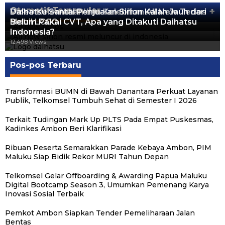
Otomotif Terpopuler
+
Video Kelemahan dan Kelebihan All New Terios
Daihatsu Santai Penjualan Sirion Kalah Jauh dari
Mobil LCGC
Belum Pakai CVT, Apa yang Ditakuti Daihatsu
13.424 Views
Indonesia?
12.560 Views
12.498 Views
Pos-pos Terbaru
Transformasi BUMN di Bawah Danantara Perkuat Layanan
Publik, Telkomsel Tumbuh Sehat di Semester I 2026
Terkait Tudingan Mark Up PLTS Pada Empat Puskesmas,
Kadinkes Ambon Beri Klarifikasi
Ribuan Peserta Semarakkan Parade Kebaya Ambon, PIM
Maluku Siap Bidik Rekor MURI Tahun Depan
Telkomsel Gelar Offboarding & Awarding Papua Maluku
Digital Bootcamp Season 3, Umumkan Pemenang Karya
Inovasi Sosial Terbaik
Pemkot Ambon Siapkan Tender Pemeliharaan Jalan
Bentas