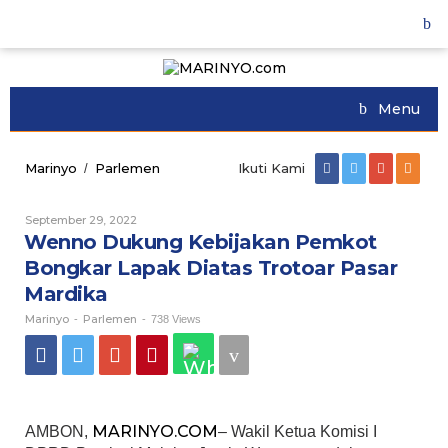
Skip
to
content
Menu
Marinyo
Parlemen
Wenno
Ikuti Kami
/
Dukung
Kebijakan
September 29, 2022
Oleh
Pemkot
Marinyo
Wenno Dukung Kebijakan Pemkot
Bongkar
Lapak
Bongkar Lapak Diatas Trotoar Pasar
Diatas
Mardika
Trotoar
Pasar
Marinyo
Parlemen
-
-
738 Views
Mardika
MARINYO.COM
AMBON,
– Wakil Ketua Komisi I