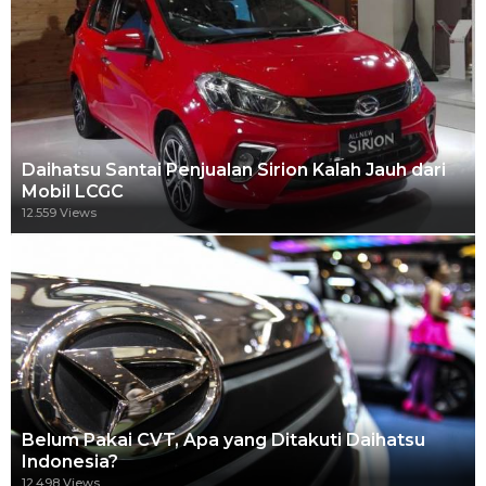
Daihatsu Santai Penjualan Sirion Kalah Jauh dari
Mobil LCGC
12.559 Views
Belum Pakai CVT, Apa yang Ditakuti Daihatsu
Indonesia?
12.498 Views