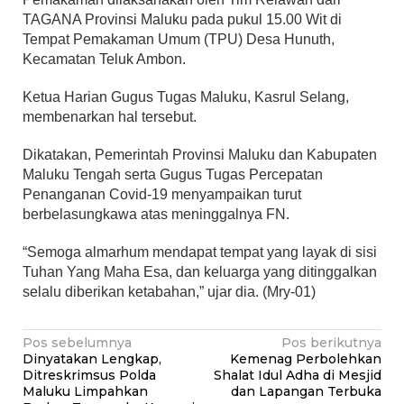
TAGANA Provinsi Maluku pada pukul 15.00 Wit di
Tempat Pemakaman Umum (TPU) Desa Hunuth,
Kecamatan Teluk Ambon.
Ketua Harian Gugus Tugas Maluku, Kasrul Selang,
membenarkan hal tersebut.
Dikatakan, Pemerintah Provinsi Maluku dan Kabupaten
Maluku Tengah serta Gugus Tugas Percepatan
Penanganan Covid-19 menyampaikan turut
berbelasungkawa atas meninggalnya FN.
“Semoga almarhum mendapat tempat yang layak di sisi
Tuhan Yang Maha Esa, dan keluarga yang ditinggalkan
selalu diberikan ketabahan,” ujar dia. (Mry-01)
Navigasi
Pos sebelumnya
Pos berikutnya
Dinyatakan Lengkap,
Kemenag Perbolehkan
pos
Ditreskrimsus Polda
Shalat Idul Adha di Mesjid
Maluku Limpahkan
dan Lapangan Terbuka