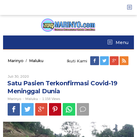
Skip
to
content
Menu
Marinyo
Maluku
Satu
/
Ikuti Kami
Pasien
Terkonfirmasi
Juli 30, 2020
Oleh
Covid-
Marinyo
Satu Pasien Terkonfirmasi Covid-19
19
Meninggal
Meninggal Dunia
Dunia
Marinyo
Maluku
-
-
1.158 Views