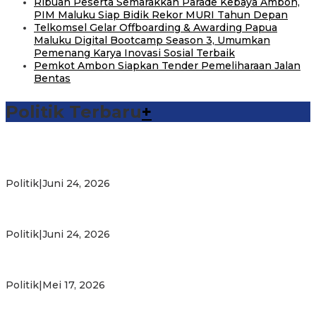
Ribuan Peserta Semarakkan Parade Kebaya Ambon,
PIM Maluku Siap Bidik Rekor MURI Tahun Depan
Telkomsel Gelar Offboarding & Awarding Papua
Maluku Digital Bootcamp Season 3, Umumkan
Pemenang Karya Inovasi Sosial Terbaik
Pemkot Ambon Siapkan Tender Pemeliharaan Jalan
Bentas
Politik Terbaru
+
Michael Wattimena : Blok Masela Mulai Bergerak di Era
Bahlil
Politik
|
Juni 24, 2026
Putra Maluku Pimpin Penegakan Hukum ESDM, Michael
Wattimena Perkuat Sinergi deng…
Politik
|
Juni 24, 2026
Milad ke-24 PKS Maluku, Ratusan Warga Nikmati
Pelayanan Sosial dan Kebersamaan
Politik
|
Mei 17, 2026
PKS Targetkan Peningkatan Kursi Legislatif dan Kepala