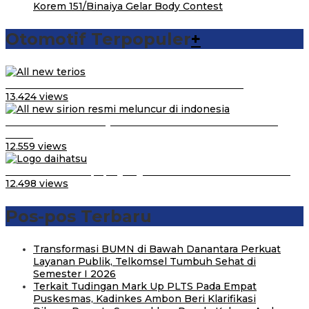
Korem 151/Binaiya Gelar Body Contest
Otomotif Terpopuler
+
Video Kelemahan dan Kelebihan All New Terios
13.424 views
Daihatsu Santai Penjualan Sirion Kalah Jauh dari Mobil
LCGC
12.559 views
Belum Pakai CVT, Apa yang Ditakuti Daihatsu Indonesia?
12.498 views
Pos-pos Terbaru
Transformasi BUMN di Bawah Danantara Perkuat
Layanan Publik, Telkomsel Tumbuh Sehat di
Semester I 2026
Terkait Tudingan Mark Up PLTS Pada Empat
Puskesmas, Kadinkes Ambon Beri Klarifikasi