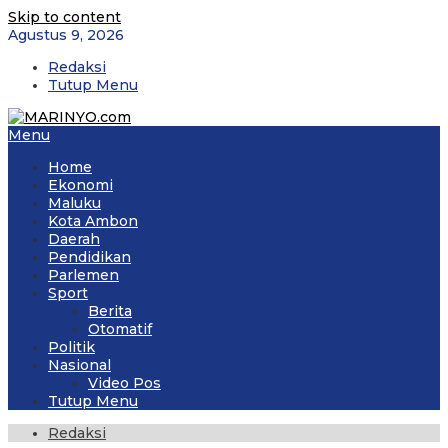
Skip to content
Agustus 9, 2026
Redaksi
Tutup Menu
Menu
Home
Ekonomi
Maluku
Kota Ambon
Daerah
Pendidikan
Parlemen
Sport
Berita
Otomatif
Politik
Nasional
Video Pos
Tutup Menu
Redaksi