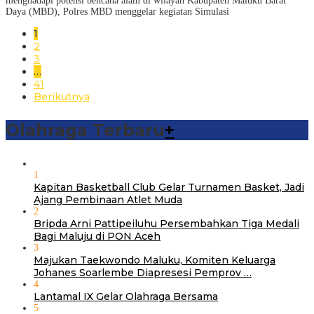
menghadapi potensi bencana alam di wilayah Kabupaten Maluku Barat
Daya (MBD), Polres MBD menggelar kegiatan Simulasi
1
2
3
…
41
Berikutnya
Olahraga Terbaru
+
1
Kapitan Basketball Club Gelar Turnamen Basket, Jadi
Ajang Pembinaan Atlet Muda
2
Bripda Arni Pattipeiluhu Persembahkan Tiga Medali
Bagi Maluju di PON Aceh
3
Majukan Taekwondo Maluku, Komiten Keluarga
Johanes Soarlembe Diapresesi Pemprov …
4
Lantamal IX Gelar Olahraga Bersama
5