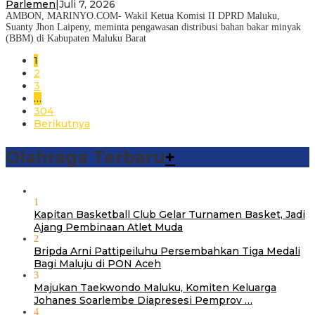
Parlemen
|
Juli 7, 2026
AMBON, MARINYO.COM- Wakil Ketua Komisi II DPRD Maluku,
Suanty Jhon Laipeny, meminta pengawasan distribusi bahan bakar minyak
(BBM) di Kabupaten Maluku Barat
1
2
3
…
304
Berikutnya
Olahraga Terbaru
+
1
Kapitan Basketball Club Gelar Turnamen Basket, Jadi
Ajang Pembinaan Atlet Muda
2
Bripda Arni Pattipeiluhu Persembahkan Tiga Medali
Bagi Maluju di PON Aceh
3
Majukan Taekwondo Maluku, Komiten Keluarga
Johanes Soarlembe Diapresesi Pemprov …
4