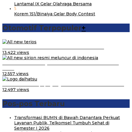
Lantamal IX Gelar Olahraga Bersama
5
Korem 151/Binaiya Gelar Body Contest
Otomotif Terpopuler
+
Video Kelemahan dan Kelebihan All New Terios
13.422 views
Daihatsu Santai Penjualan Sirion Kalah Jauh dari Mobil
LCGC
12.557 views
Belum Pakai CVT, Apa yang Ditakuti Daihatsu Indonesia?
12.497 views
Pos-pos Terbaru
Transformasi BUMN di Bawah Danantara Perkuat
Layanan Publik, Telkomsel Tumbuh Sehat di
Semester I 2026