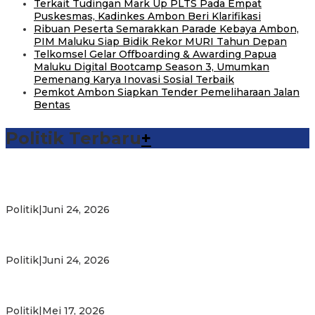
Terkait Tudingan Mark Up PLTS Pada Empat
Puskesmas, Kadinkes Ambon Beri Klarifikasi
Ribuan Peserta Semarakkan Parade Kebaya Ambon,
PIM Maluku Siap Bidik Rekor MURI Tahun Depan
Telkomsel Gelar Offboarding & Awarding Papua
Maluku Digital Bootcamp Season 3, Umumkan
Pemenang Karya Inovasi Sosial Terbaik
Pemkot Ambon Siapkan Tender Pemeliharaan Jalan
Bentas
Politik Terbaru
+
Michael Wattimena : Blok Masela Mulai Bergerak di Era
Bahlil
Politik
|
Juni 24, 2026
Putra Maluku Pimpin Penegakan Hukum ESDM, Michael
Wattimena Perkuat Sinergi deng…
Politik
|
Juni 24, 2026
Milad ke-24 PKS Maluku, Ratusan Warga Nikmati
Pelayanan Sosial dan Kebersamaan
Politik
|
Mei 17, 2026