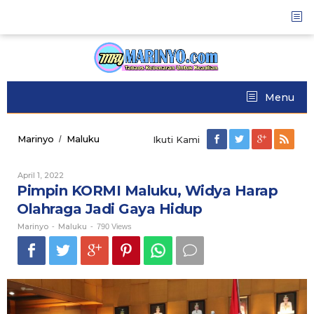
Skip
to
content
Menu
Marinyo
Maluku
Pimpin
/
Ikuti Kami
KORMI
Maluku,
April 1, 2022
Oleh
Widya
Marinyo
Pimpin KORMI Maluku, Widya Harap
Harap
Olahraga
Olahraga Jadi Gaya Hidup
Jadi
Marinyo
Maluku
Gaya
-
-
790 Views
Hidup