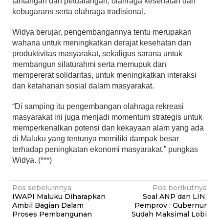
tantangan dan petualangan, olahraga kesehatan dan
kebugarans serta olahraga tradisional.
Widya berujar, pengembangannya tentu merupakan
wahana untuk meningkatkan derajat kesehatan dan
produktivitas masyarakat, sekaligus sarana untuk
membangun silaturahmi serta memupuk dan
mempererat solidaritas, untuk meningkatkan interaksi
dan ketahanan sosial dalam masyarakat.
“Di samping itu pengembangan olahraga rekreasi
masyarakat ini juga menjadi momentum strategis untuk
memperkenalkan potensi dan kekayaan alam yang ada
di Maluku yang tentunya memiliki dampak besar
terhadap peningkatan ekonomi masyarakat,” pungkas
Widya. (***)
Navigasi
Pos sebelumnya
Pos berikutnya
IWAPI Maluku Diharapkan
Soal ANP dan LIN,
pos
Ambil Bagian Dalam
Pemprov : Gubernur
Proses Pembangunan
Sudah Maksimal Lobi