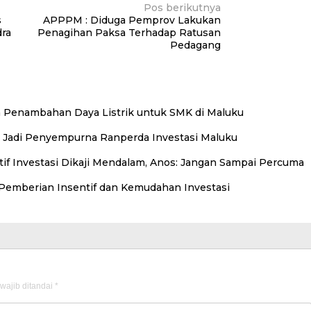
Pos berikutnya
s
APPPM : Diduga Pemprov Lakukan
dra
Penagihan Paksa Terhadap Ratusan
Pedagang
 Penambahan Daya Listrik untuk SMK di Maluku
 Jadi Penyempurna Ranperda Investasi Maluku
f Investasi Dikaji Mendalam, Anos: Jangan Sampai Percuma
emberian Insentif dan Kemudahan Investasi
wajib ditandai
*