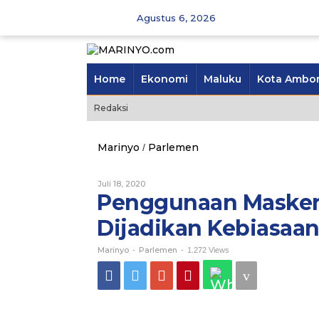
Skip
Agustus 6, 2026
to
content
Home
Ekonomi
Maluku
Kota Ambo
Redaksi
Marinyo
Parlemen
/
Penggunaan
Masker
dan
Juli 18, 2020
Oleh
Cuci
Marinyo
Penggunaan Masker 
Tangan
Harus
Dijadikan Kebiasaa
Dijadikan
Kebiasaan
Marinyo
Parlemen
-
-
1.272 Views