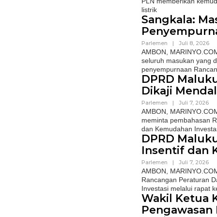
PLN memberikan kemuda
listrik
Sangkala: Ma
Penyempurna
Parlemen
|
Juli 8, 2026
AMBON, MARINYO.COM– W
seluruh masukan yang 
penyempurnaan Ranca
DPRD Maluku 
Dikaji Menda
Parlemen
|
Juli 7, 2026
AMBON, MARINYO.COM- A
meminta pembahasan Ra
dan Kemudahan Investa
DPRD Maluku
Insentif dan
Parlemen
|
Juli 7, 2026
AMBON, MARINYO.COM– 
Rancangan Peraturan Da
Investasi melalui rapat k
Wakil Ketua 
Pengawasan D