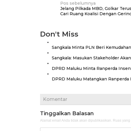
Navigasi
Pos sebelumnya
Jelang Pilkada MBD, Golkar Teru
pos
Cari Ruang Koalisi Dengan Gerin
Don't Miss
Sangkala Minta PLN Beri Kemudahan
Sangkala: Masukan Stakeholder Akan
DPRD Maluku Minta Ranperda Insenti
DPRD Maluku Matangkan Ranperda P
Komentar
Tinggalkan Balasan
Alamat email Anda tidak akan dipublikasikan.
Ruas yang 