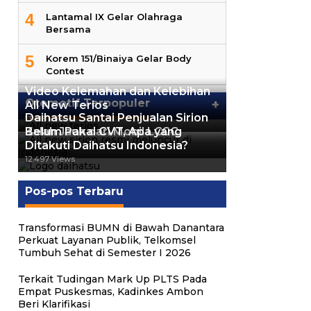
4
Lantamal IX Gelar Olahraga
Bersama
5
Korem 151/Binaiya Gelar Body
Contest
Video Kelemahan dan Kelebihan
Otomotif Terpopuler
+
All New Terios
Daihatsu Santai Penjualan Sirion
13.418 Views
Kalah Jauh dari Mobil LCGC
Belum Pakai CVT, Apa yang
Ditakuti Daihatsu Indonesia?
12.557 Views
12.497 Views
Pos-pos Terbaru
Transformasi BUMN di Bawah Danantara
Perkuat Layanan Publik, Telkomsel
Tumbuh Sehat di Semester I 2026
Terkait Tudingan Mark Up PLTS Pada
Empat Puskesmas, Kadinkes Ambon
Beri Klarifikasi