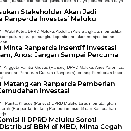
han, bahkan bila memungkinkan diskon biaya penambahan daya
sukan Stakeholder Akan Jadi
 Ranperda Investasi Maluku
akil Ketua DPRD Maluku, Abdullah Asis Sangkala, memastikan
disampaikan para pemangku kepentingan akan menjadi bahan
ngan
Minta Ranperda Insentif Investasi
lam, Anos: Jangan Sampai Percuma
nggota Panitia Khusus (Pansus) DPRD Maluku, Anos Yeremias,
ncangan Peraturan Daerah (Ranperda) tentang Pemberian Insentif
si
 Matangkan Ranperda Pemberian
 Kemudahan Investasi
Panitia Khusus (Pansus) DPRD Maluku terus mematangkan
erah (Ranperda) tentang Pemberian Insentif dan Kemudahan
erja
Komisi II DPRD Maluku Soroti
istribusi BBM di MBD, Minta Cegah