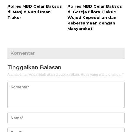
Polres MBD Gelar Baksos
Polres MBD Gelar Baksos
di Masjid Nurul Iman
di Gereja Eliora Tiakur:
Tiakur
Wujud Kepedulian dan
Kebersamaan dengan
Masyarakat
Komentar
Tinggalkan Balasan
Alamat email Anda tidak akan dipublikasikan.
Ruas yang wajib ditandai
*