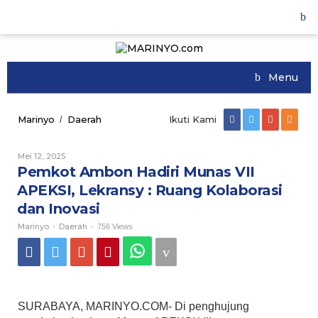
Skip
to
content
Menu
Marinyo
Daerah
Pemkot
Ikuti Kami
/
Ambon
Hadiri
Mei 12, 2025
Oleh
Munas
Marinyo
Pemkot Ambon Hadiri Munas VII
VII
APEKSI,
APEKSI, Lekransy : Ruang Kolaborasi
Lekransy
dan Inovasi
:
Ruang
Marinyo
Daerah
-
-
756 Views
Kolaborasi
dan
Inovasi
SURABAYA, MARINYO.COM- Di penghujung