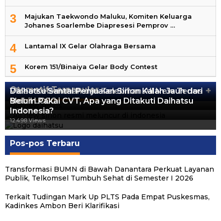
3
Majukan Taekwondo Maluku, Komiten Keluarga
Johanes Soarlembe Diapresesi Pemprov …
4
Lantamal IX Gelar Olahraga Bersama
5
Korem 151/Binaiya Gelar Body Contest
Otomotif Terpopuler
+
Video Kelemahan dan Kelebihan All New Terios
Daihatsu Santai Penjualan Sirion Kalah Jauh dari
Mobil LCGC
Belum Pakai CVT, Apa yang Ditakuti Daihatsu
13.424 Views
Indonesia?
12.560 Views
12.498 Views
Pos-pos Terbaru
Transformasi BUMN di Bawah Danantara Perkuat Layanan
Publik, Telkomsel Tumbuh Sehat di Semester I 2026
Terkait Tudingan Mark Up PLTS Pada Empat Puskesmas,
Kadinkes Ambon Beri Klarifikasi