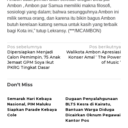
Ambon , Ambon par Samua memiliki makna filosofi,
sosiologi yang dalam; bahwa sesungguhnya Ambon ini
milik semua orang, dan karena itu bikin bagus Ambon
butuh kerelaan katong semua untuk kasih yang terbaik
bagi Kota ini,” tutup Lekransy. (***/MCAMBON)
Navigasi
Pos sebelumnya
Pos berikutnya
Dipersiapkan Menjadi
Walikota Ambon Apresiasi
pos
Calon Pemimpin, 75 Anak
Konser Amal ‘ The Power
Jemaat GPM Soya Ikut
of Music ‘
PKRG Tingkat Dasar
Don't Miss
Semarak Hari Kebaya
Dugaan Penyalahgunaan
Nasional, PIM Maluku
BLTS Kesra di Kairatu,
Siapkan Parade Kebaya
Bantuan Warga Diduga
Cole
Dicairkan Oknum Pegawai
Kantor Pos