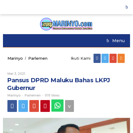
Skip
to
content
Menu
Marinyo
Parlemen
Pansus
Ikuti Kami
/
DPRD
Maluku
Mei 3, 2021
Oleh
Bahas
Marinyo
Pansus DPRD Maluku Bahas LKPJ
LKPJ
Gubernur
Gubernur
Marinyo
Parlemen
-
-
978 Views