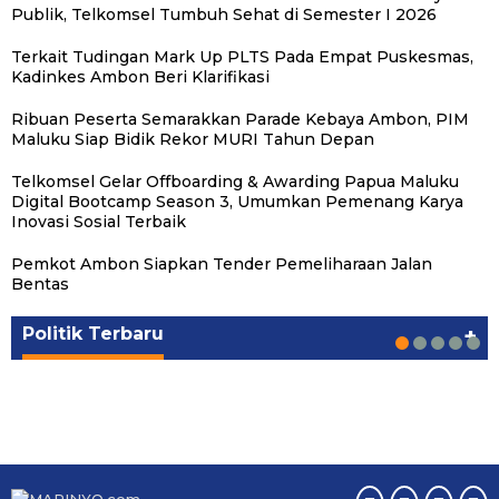
Publik, Telkomsel Tumbuh Sehat di Semester I 2026
Terkait Tudingan Mark Up PLTS Pada Empat Puskesmas,
Kadinkes Ambon Beri Klarifikasi
Ribuan Peserta Semarakkan Parade Kebaya Ambon, PIM
Maluku Siap Bidik Rekor MURI Tahun Depan
Telkomsel Gelar Offboarding & Awarding Papua Maluku
Digital Bootcamp Season 3, Umumkan Pemenang Karya
Inovasi Sosial Terbaik
Pemkot Ambon Siapkan Tender Pemeliharaan Jalan
Michael Wattimena : Blok Masela Mulai
Putra Maluku Pimpin Penegakan Hukum ESDM,
Milad ke-24 PKS Maluku, Ratusan Warga
PKS Targetkan Peningkatan Kursi Legislatif
Gubernur Maluku Harap PKS Terus
Bentas
Bergerak di Era Bahlil
Michael Wattimena Perkuat Sinergi deng…
Nikmati Pelayanan Sosial dan Kebersamaan
dan Kepala Daerah di Maluku
Bertransformasi dalam Melayani Masyarakat
Politik
Politik
Politik
Politik
Politik
|
|
|
|
|
Juni 24, 2026
Juni 24, 2026
Mei 17, 2026
Agustus 24, 2025
Agustus 24, 2025
Politik Terbaru
+