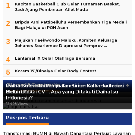
1
Kapitan Basketball Club Gelar Turnamen Basket,
Jadi Ajang Pembinaan Atlet Muda
2
Bripda Arni Pattipeiluhu Persembahkan Tiga Medali
Bagi Maluju di PON Aceh
3
Majukan Taekwondo Maluku, Komiten Keluarga
Johanes Soarlembe Diapresesi Pemprov …
4
Lantamal IX Gelar Olahraga Bersama
5
Korem 151/Binaiya Gelar Body Contest
Otomotif Terpopuler
+
Video Kelemahan dan Kelebihan All New Terios
Daihatsu Santai Penjualan Sirion Kalah Jauh dari
Mobil LCGC
Belum Pakai CVT, Apa yang Ditakuti Daihatsu
13.424 Views
Indonesia?
12.559 Views
12.498 Views
Pos-pos Terbaru
Transformasi BUMN di Bawah Danantara Perkuat Layanan