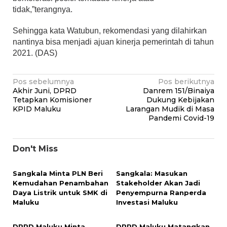
tidak,”terangnya.
Sehingga kata Watubun, rekomendasi yang dilahirkan
nantinya bisa menjadi ajuan kinerja pemerintah di tahun
2021. (DAS)
Navigasi
Pos sebelumnya
Pos berikutnya
Akhir Juni, DPRD
Danrem 151/Binaiya
pos
Tetapkan Komisioner
Dukung Kebijakan
KPID Maluku
Larangan Mudik di Masa
Pandemi Covid-19
Don't Miss
Sangkala Minta PLN Beri
Sangkala: Masukan
Kemudahan Penambahan
Stakeholder Akan Jadi
Daya Listrik untuk SMK di
Penyempurna Ranperda
Maluku
Investasi Maluku
DPRD Maluku Minta
DPRD Maluku Matangkan