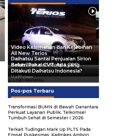
Video Kelemahan dan Kelebihan
All New Terios
Daihatsu Santai Penjualan Sirion
13.422 Views
Kalah Jauh dari Mobil LCGC
Belum Pakai CVT, Apa yang
Ditakuti Daihatsu Indonesia?
12.557 Views
12.497 Views
Pos-pos Terbaru
Transformasi BUMN di Bawah Danantara
Perkuat Layanan Publik, Telkomsel
Tumbuh Sehat di Semester I 2026
Terkait Tudingan Mark Up PLTS Pada
Empat Puskesmas, Kadinkes Ambon