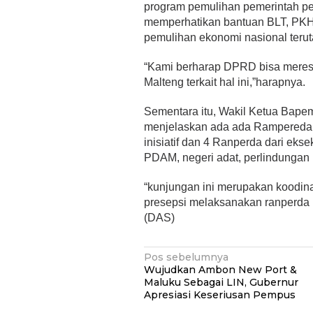
program pemulihan pemerintah 
memperhatikan bantuan BLT, PKH
pemulihan ekonomi nasional terut
“Kami berharap DPRD bisa meres
Malteng terkait hal ini,”harapnya.
Sementara itu, Wakil Ketua Bape
menjelaskan ada ada Rampereda y
inisiatif dan 4 Ranperda dari eks
PDAM, negeri adat, perlindungan
“kunjungan ini merupakan koodi
presepsi melaksanakan ranperda 
(DAS)
Navigasi
Pos sebelumnya
Wujudkan Ambon New Port &
pos
Maluku Sebagai LIN, Gubernur
Apresiasi Keseriusan Pempus