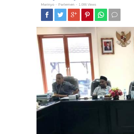
Marinyo
Parlemen
-
-
1.086 Views