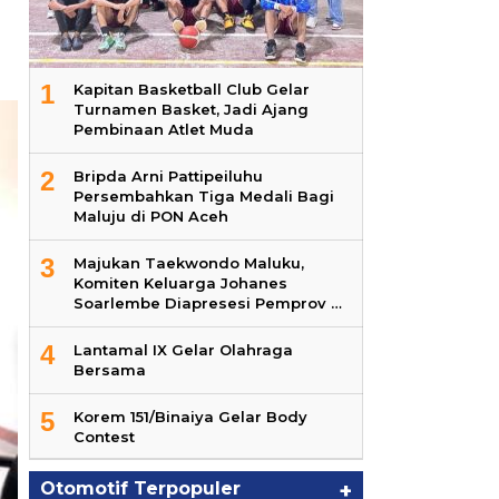
1
Kapitan Basketball Club Gelar
Turnamen Basket, Jadi Ajang
Pembinaan Atlet Muda
2
Bripda Arni Pattipeiluhu
Persembahkan Tiga Medali Bagi
Maluju di PON Aceh
3
Majukan Taekwondo Maluku,
Komiten Keluarga Johanes
Soarlembe Diapresesi Pemprov …
4
Lantamal IX Gelar Olahraga
Bersama
5
Korem 151/Binaiya Gelar Body
Contest
Otomotif Terpopuler
+