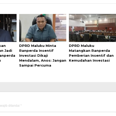
kan
DPRD Maluku Minta
DPRD Maluku
an Jadi
Ranperda Insentif
Matangkan Ranperda
anperda
Investasi Dikaji
Pemberian Insentif dan
u
Mendalam, Anos: Jangan
Kemudahan Investasi
Sampai Percuma
wajib ditandai
*