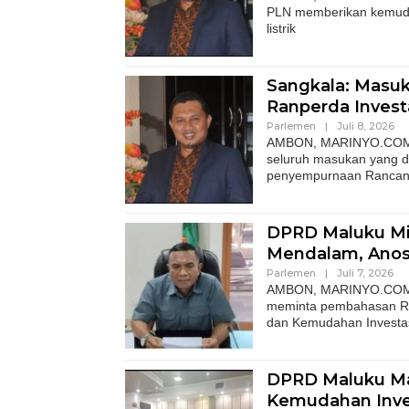
PLN memberikan kemuda
listrik
Sangkala: Masu
Ranperda Invest
Parlemen
|
Juli 8, 2026
AMBON, MARINYO.COM– W
seluruh masukan yang 
penyempurnaan Ranca
DPRD Maluku Mint
Mendalam, Anos
Parlemen
|
Juli 7, 2026
AMBON, MARINYO.COM- A
meminta pembahasan Ra
dan Kemudahan Investa
DPRD Maluku Ma
Kemudahan Inve