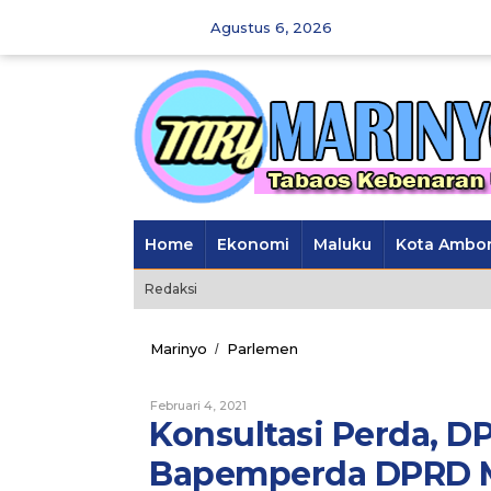
Skip
Agustus 6, 2026
to
content
Home
Ekonomi
Maluku
Kota Ambo
Redaksi
Marinyo
Parlemen
Konsultasi
/
Perda,
DPRD
Februari 4, 2021
Oleh
Malteng
Marinyo
Konsultasi Perda, 
Temui
Bapemperda
Bapemperda DPRD 
DPRD
Maluku