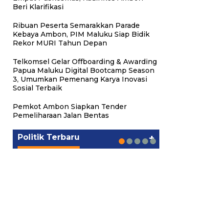
Beri Klarifikasi
Ribuan Peserta Semarakkan Parade
Kebaya Ambon, PIM Maluku Siap Bidik
Rekor MURI Tahun Depan
Telkomsel Gelar Offboarding & Awarding
Papua Maluku Digital Bootcamp Season
3, Umumkan Pemenang Karya Inovasi
Sosial Terbaik
Putra Maluku Pimpin Penegakan
Milad ke-24 PKS Maluku,
Michael Wattimena : Blok
Hukum ESDM, Michael
Ratusan Warga Nikmati
PKS Targetkan Peningkatan
Gubernur Maluku Harap PKS
Pemkot Ambon Siapkan Tender
Masela Mulai Bergerak di Era
Wattimena Perkuat Sinergi
Pelayanan Sosial dan
Kursi Legislatif dan Kepala
Terus Bertransformasi dalam
Pemeliharaan Jalan Bentas
Bahlil
deng…
Kebersamaan
Daerah di Maluku
Melayani Masyarakat
Politik
Politik
Politik
Politik
Politik
|
|
|
|
|
Juni 24, 2026
Juni 24, 2026
Mei 17, 2026
Agustus 24, 2025
Agustus 24, 2025
Politik Terbaru
+