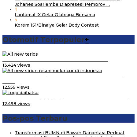
Johanes Soarlembe Diapresesi Pemprov …
4
Lantamal IX Gelar Olahraga Bersama
5
Korem 151/Binaiya Gelar Body Contest
Otomotif Terpopuler
+
Video Kelemahan dan Kelebihan All New Terios
13.424 views
Daihatsu Santai Penjualan Sirion Kalah Jauh dari Mobil
LCGC
12.559 views
Belum Pakai CVT, Apa yang Ditakuti Daihatsu Indonesia?
12.498 views
Pos-pos Terbaru
Transformasi BUMN di Bawah Danantara Perkuat