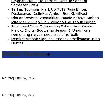
Layanan Publik, Telkomsel Tumbuh Sehat di
Semester I 2026
Terkait Tudingan Mark Up PLTS Pada Empat
Puskesmas, Kadinkes Ambon Beri Klarifikasi
Ribuan Peserta Semarakkan Parade Kebaya Ambon,
PIM Maluku Siap Bidik Rekor MURI Tahun Depan
Telkomsel Gelar Offboarding & Awarding Papua
Maluku Digital Bootcamp Season 3, Umumkan
Pemenang Karya Inovasi Sosial Terbaik
Pemkot Ambon Siapkan Tender Pemeliharaan Jalan
Bentas
Politik Terbaru
+
Michael Wattimena : Blok Masela Mulai Bergerak di Era
Bahlil
Politik
|
Juni 24, 2026
Putra Maluku Pimpin Penegakan Hukum ESDM, Michael
Wattimena Perkuat Sinergi deng…
Politik
|
Juni 24, 2026
Milad ke-24 PKS Maluku, Ratusan Warga Nikmati