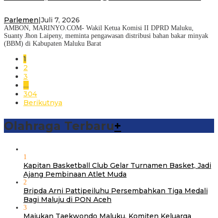
Parlemen
|
Juli 7, 2026
AMBON, MARINYO.COM- Wakil Ketua Komisi II DPRD Maluku,
Suanty Jhon Laipeny, meminta pengawasan distribusi bahan bakar minyak
(BBM) di Kabupaten Maluku Barat
1
2
3
…
304
Berikutnya
Olahraga Terbaru
+
1
Kapitan Basketball Club Gelar Turnamen Basket, Jadi
Ajang Pembinaan Atlet Muda
2
Bripda Arni Pattipeiluhu Persembahkan Tiga Medali
Bagi Maluju di PON Aceh
3
Majukan Taekwondo Maluku, Komiten Keluarga