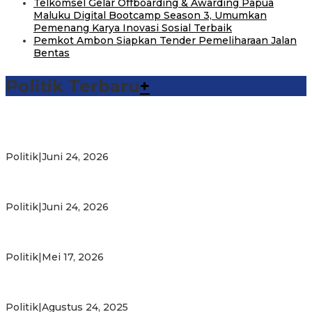
Telkomsel Gelar Offboarding & Awarding Papua
Maluku Digital Bootcamp Season 3, Umumkan
Pemenang Karya Inovasi Sosial Terbaik
Pemkot Ambon Siapkan Tender Pemeliharaan Jalan
Bentas
Politik Terbaru
+
Michael Wattimena : Blok Masela Mulai Bergerak di Era
Bahlil
Politik
|
Juni 24, 2026
Putra Maluku Pimpin Penegakan Hukum ESDM, Michael
Wattimena Perkuat Sinergi deng…
Politik
|
Juni 24, 2026
Milad ke-24 PKS Maluku, Ratusan Warga Nikmati
Pelayanan Sosial dan Kebersamaan
Politik
|
Mei 17, 2026
PKS Targetkan Peningkatan Kursi Legislatif dan Kepala
Daerah di Maluku
Politik
|
Agustus 24, 2025