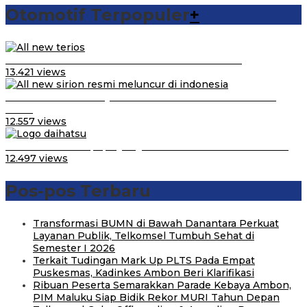
Otomotif Terpopuler
+
Video Kelemahan dan Kelebihan All New Terios
13.421 views
Daihatsu Santai Penjualan Sirion Kalah Jauh dari Mobil
LCGC
12.557 views
Belum Pakai CVT, Apa yang Ditakuti Daihatsu Indonesia?
12.497 views
Pos-pos Terbaru
Transformasi BUMN di Bawah Danantara Perkuat
Layanan Publik, Telkomsel Tumbuh Sehat di
Semester I 2026
Terkait Tudingan Mark Up PLTS Pada Empat
Puskesmas, Kadinkes Ambon Beri Klarifikasi
Ribuan Peserta Semarakkan Parade Kebaya Ambon,
PIM Maluku Siap Bidik Rekor MURI Tahun Depan