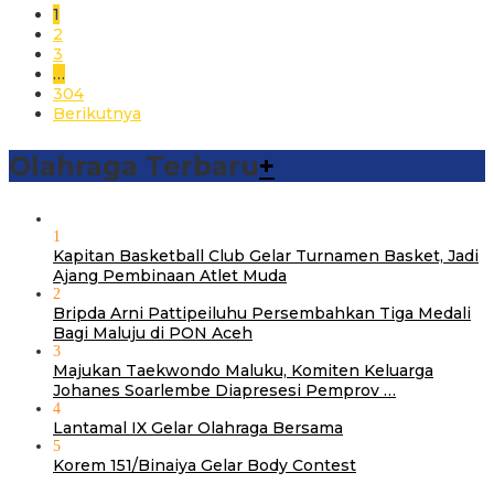
1
2
3
…
304
Berikutnya
Olahraga Terbaru
+
1
Kapitan Basketball Club Gelar Turnamen Basket, Jadi
Ajang Pembinaan Atlet Muda
2
Bripda Arni Pattipeiluhu Persembahkan Tiga Medali
Bagi Maluju di PON Aceh
3
Majukan Taekwondo Maluku, Komiten Keluarga
Johanes Soarlembe Diapresesi Pemprov …
4
Lantamal IX Gelar Olahraga Bersama
5
Korem 151/Binaiya Gelar Body Contest