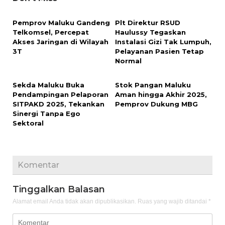
Pemprov Maluku Gandeng
Plt Direktur RSUD
Telkomsel, Percepat
Haulussy Tegaskan
Akses Jaringan di Wilayah
Instalasi Gizi Tak Lumpuh,
3T
Pelayanan Pasien Tetap
Normal
Sekda Maluku Buka
Stok Pangan Maluku
Pendampingan Pelaporan
Aman hingga Akhir 2025,
SITPAKD 2025, Tekankan
Pemprov Dukung MBG
Sinergi Tanpa Ego
Sektoral
Komentar
Tinggalkan Balasan
Alamat email Anda tidak akan dipublikasikan.
Ruas yang wajib ditandai
*