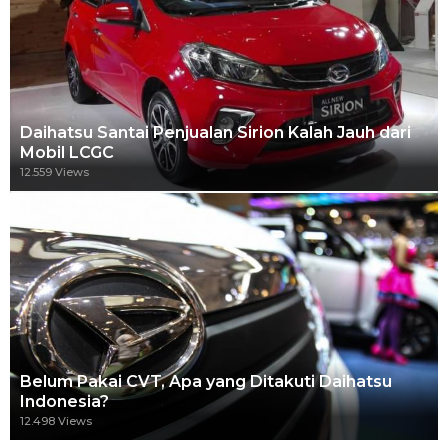
Daihatsu Santai Penjualan Sirion Kalah Jauh dari
Mobil LCGC
12.559 Views
Belum Pakai CVT, Apa yang Ditakuti Daihatsu
Indonesia?
12.498 Views