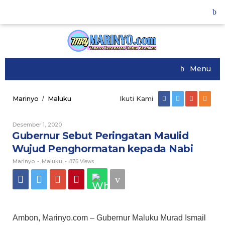
Skip
to
content
Menu
Marinyo
Maluku
Gubernur
Ikuti Kami
/
Sebut
Peringatan
Desember 1, 2020
Oleh
Maulid
Marinyo
Gubernur Sebut Peringatan Maulid
Wujud
Penghormatan
Wujud Penghormatan kepada Nabi
kepada
Marinyo
Maluku
Nabi
-
-
876 Views
Ambon, Marinyo.com – Gubernur Maluku Murad Ismail