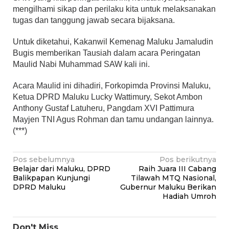
mengilhami sikap dan perilaku kita untuk melaksanakan
tugas dan tanggung jawab secara bijaksana.
Untuk diketahui, Kakanwil Kemenag Maluku Jamaludin
Bugis memberikan Tausiah dalam acara Peringatan
Maulid Nabi Muhammad SAW kali ini.
Acara Maulid ini dihadiri, Forkopimda Provinsi Maluku,
Ketua DPRD Maluku Lucky Wattimury, Sekot Ambon
Anthony Gustaf Latuheru, Pangdam XVI Pattimura
Mayjen TNI Agus Rohman dan tamu undangan lainnya.
(***)
Navigasi
Pos sebelumnya
Pos berikutnya
Belajar dari Maluku, DPRD
Raih Juara III Cabang
pos
Balikpapan Kunjungi
Tilawah MTQ Nasional,
DPRD Maluku
Gubernur Maluku Berikan
Hadiah Umroh
Don't Miss