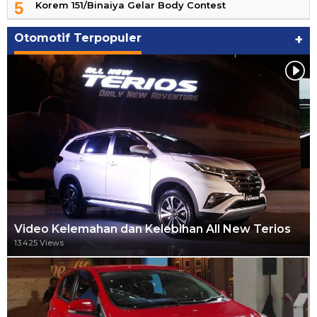
5
Korem 151/Binaiya Gelar Body Contest
Otomotif Terpopuler
+
Video Kelemahan dan Kelebihan All New Terios
13.425 Views