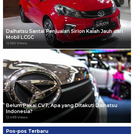
Daihatsu Santai Penjualan Sirion Kalah Jauh dari
Mobil LCGC
12.560 Views
Belum Pakai CVT, Apa yang Ditakuti Daihatsu
Indonesia?
12.499 Views
Pos-pos Terbaru