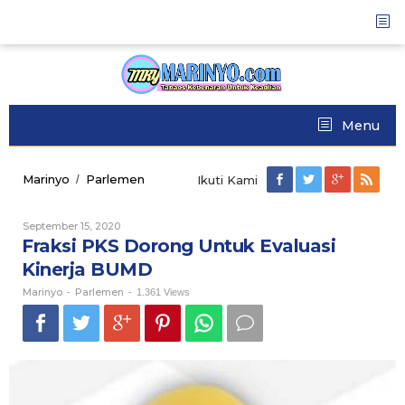
Skip
to
content
Menu
Marinyo
Parlemen
Fraksi
/
Ikuti Kami
PKS
Dorong
September 15, 2020
Oleh
Untuk
Marinyo
Fraksi PKS Dorong Untuk Evaluasi
Evaluasi
Kinerja
Kinerja BUMD
BUMD
Marinyo
Parlemen
-
-
1.361 Views