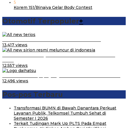
5
Korem 151/Binaiya Gelar Body Contest
Otomotif Terpopuler
+
Video Kelemahan dan Kelebihan All New Terios
13.417 views
Daihatsu Santai Penjualan Sirion Kalah Jauh dari Mobil
LCGC
12.557 views
Belum Pakai CVT, Apa yang Ditakuti Daihatsu Indonesia?
12.496 views
Pos-pos Terbaru
Transformasi BUMN di Bawah Danantara Perkuat
Layanan Publik, Telkomsel Tumbuh Sehat di
Semester I 2026
Terkait Tudingan Mark Up PLTS Pada Empat