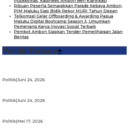
Puskesmas, Kadinkes Ambon Beri Klarifikasi
Ribuan Peserta Semarakkan Parade Kebaya Ambon,
PIM Maluku Siap Bidik Rekor MURI Tahun Depan
Telkomsel Gelar Offboarding & Awarding Papua
Maluku Digital Bootcamp Season 3, Umumkan
Pemenang Karya Inovasi Sosial Terbaik
Pemkot Ambon Siapkan Tender Pemeliharaan Jalan
Bentas
Politik Terbaru
+
Michael Wattimena : Blok Masela Mulai Bergerak di Era
Bahlil
Politik
|
Juni 24, 2026
Putra Maluku Pimpin Penegakan Hukum ESDM, Michael
Wattimena Perkuat Sinergi deng…
Politik
|
Juni 24, 2026
Milad ke-24 PKS Maluku, Ratusan Warga Nikmati
Pelayanan Sosial dan Kebersamaan
Politik
|
Mei 17, 2026