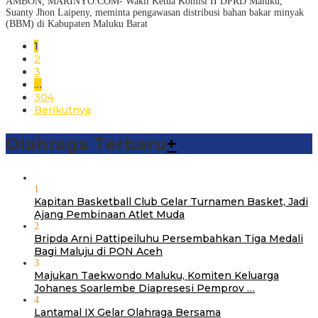
AMBON, MARINYO.COM- Wakil Ketua Komisi II DPRD Maluku,
Suanty Jhon Laipeny, meminta pengawasan distribusi bahan bakar minyak
(BBM) di Kabupaten Maluku Barat
1
2
3
…
304
Berikutnya
Olahraga Terbaru
+
1
Kapitan Basketball Club Gelar Turnamen Basket, Jadi
Ajang Pembinaan Atlet Muda
2
Bripda Arni Pattipeiluhu Persembahkan Tiga Medali
Bagi Maluju di PON Aceh
3
Majukan Taekwondo Maluku, Komiten Keluarga
Johanes Soarlembe Diapresesi Pemprov …
4
Lantamal IX Gelar Olahraga Bersama