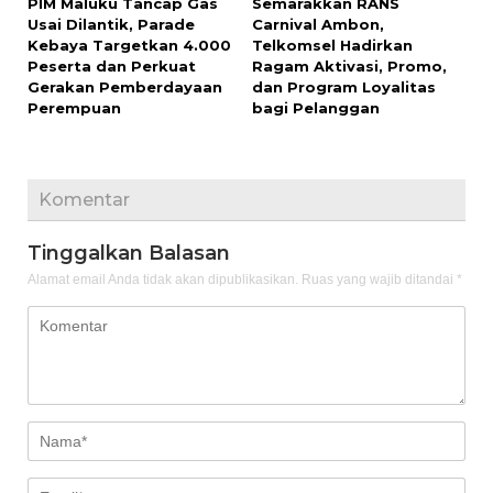
PIM Maluku Tancap Gas
Semarakkan RANS
Usai Dilantik, Parade
Carnival Ambon,
Kebaya Targetkan 4.000
Telkomsel Hadirkan
Peserta dan Perkuat
Ragam Aktivasi, Promo,
Gerakan Pemberdayaan
dan Program Loyalitas
Perempuan
bagi Pelanggan
Komentar
Tinggalkan Balasan
Alamat email Anda tidak akan dipublikasikan.
Ruas yang wajib ditandai
*