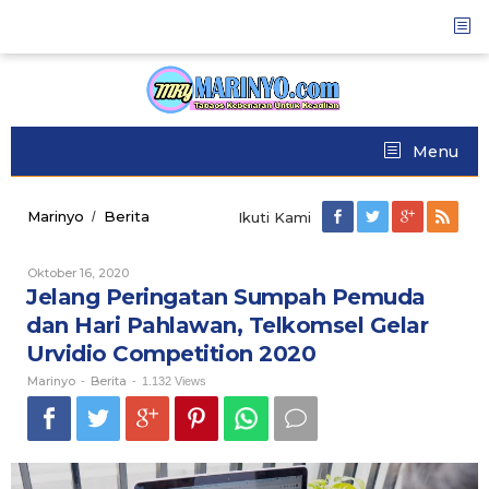
Skip
to
content
Menu
Marinyo
Berita
Jelang
/
Ikuti Kami
Peringatan
Sumpah
Oktober 16, 2020
Oleh
Pemuda
Marinyo
Jelang Peringatan Sumpah Pemuda
dan
Hari
dan Hari Pahlawan, Telkomsel Gelar
Pahlawan,
Urvidio Competition 2020
Telkomsel
Gelar
Marinyo
Berita
-
-
1.132 Views
Urvidio
Competition
2020