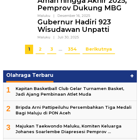
Aman hingga Akhir 2025,
Pemprov Dukung MBG
Maluku
|
Desember 16, 2025
Gubernur Hadiri 923
Wisudawan Unpatti
Maluku
|
Juli 30, 2025
1
2
3
…
354
Berikutnya
Olahraga Terbaru
+
1
Kapitan Basketball Club Gelar Turnamen Basket,
Jadi Ajang Pembinaan Atlet Muda
2
Bripda Arni Pattipeiluhu Persembahkan Tiga Medali
Bagi Maluju di PON Aceh
3
Majukan Taekwondo Maluku, Komiten Keluarga
Johanes Soarlembe Diapresesi Pemprov …