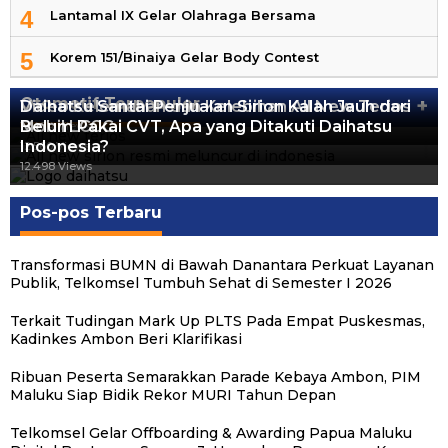
4
Lantamal IX Gelar Olahraga Bersama
5
Korem 151/Binaiya Gelar Body Contest
Otomotif Terpopuler
+
Video Kelemahan dan Kelebihan All New Terios
Daihatsu Santai Penjualan Sirion Kalah Jauh dari
Mobil LCGC
Belum Pakai CVT, Apa yang Ditakuti Daihatsu
13.424 Views
Indonesia?
12.560 Views
12.498 Views
Pos-pos Terbaru
Transformasi BUMN di Bawah Danantara Perkuat Layanan
Publik, Telkomsel Tumbuh Sehat di Semester I 2026
Terkait Tudingan Mark Up PLTS Pada Empat Puskesmas,
Kadinkes Ambon Beri Klarifikasi
Ribuan Peserta Semarakkan Parade Kebaya Ambon, PIM
Maluku Siap Bidik Rekor MURI Tahun Depan
Telkomsel Gelar Offboarding & Awarding Papua Maluku