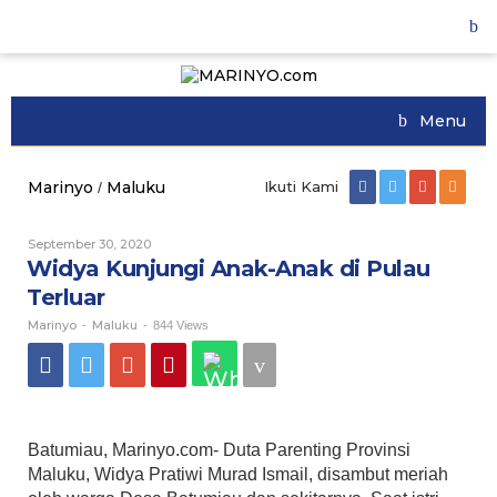
Skip
to
content
Menu
Marinyo
Maluku
Ikuti Kami
/
Widya
Kunjungi
Anak-
September 30, 2020
Oleh
Anak
Marinyo
Widya Kunjungi Anak-Anak di Pulau
di
Pulau
Terluar
Terluar
Marinyo
Maluku
-
-
844 Views
Batumiau, Marinyo.com- Duta Parenting Provinsi
Maluku, Widya Pratiwi Murad Ismail, disambut meriah