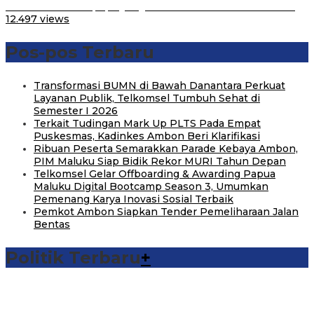
Belum Pakai CVT, Apa yang Ditakuti Daihatsu Indonesia?
12.497 views
Pos-pos Terbaru
Transformasi BUMN di Bawah Danantara Perkuat
Layanan Publik, Telkomsel Tumbuh Sehat di
Semester I 2026
Terkait Tudingan Mark Up PLTS Pada Empat
Puskesmas, Kadinkes Ambon Beri Klarifikasi
Ribuan Peserta Semarakkan Parade Kebaya Ambon,
PIM Maluku Siap Bidik Rekor MURI Tahun Depan
Telkomsel Gelar Offboarding & Awarding Papua
Maluku Digital Bootcamp Season 3, Umumkan
Pemenang Karya Inovasi Sosial Terbaik
Pemkot Ambon Siapkan Tender Pemeliharaan Jalan
Bentas
Politik Terbaru
+
Michael Wattimena : Blok Masela Mulai Bergerak di Era