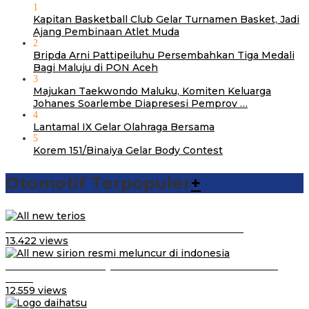
1
Kapitan Basketball Club Gelar Turnamen Basket, Jadi
Ajang Pembinaan Atlet Muda
2
Bripda Arni Pattipeiluhu Persembahkan Tiga Medali
Bagi Maluju di PON Aceh
3
Majukan Taekwondo Maluku, Komiten Keluarga
Johanes Soarlembe Diapresesi Pemprov …
4
Lantamal IX Gelar Olahraga Bersama
5
Korem 151/Binaiya Gelar Body Contest
Otomotif Terpopuler
+
Video Kelemahan dan Kelebihan All New Terios
13.422 views
Daihatsu Santai Penjualan Sirion Kalah Jauh dari Mobil
LCGC
12.559 views