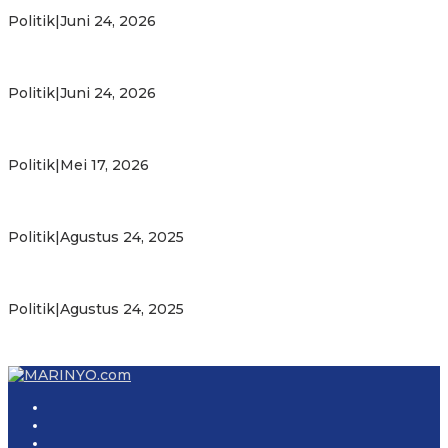
Bahlil
Politik
|
Juni 24, 2026
Putra Maluku Pimpin Penegakan Hukum ESDM, Michael
Wattimena Perkuat Sinergi deng…
Politik
|
Juni 24, 2026
Milad ke-24 PKS Maluku, Ratusan Warga Nikmati
Pelayanan Sosial dan Kebersamaan
Politik
|
Mei 17, 2026
PKS Targetkan Peningkatan Kursi Legislatif dan Kepala
Daerah di Maluku
Politik
|
Agustus 24, 2025
Gubernur Maluku Harap PKS Terus Bertransformasi dalam
Melayani Masyarakat
Politik
|
Agustus 24, 2025