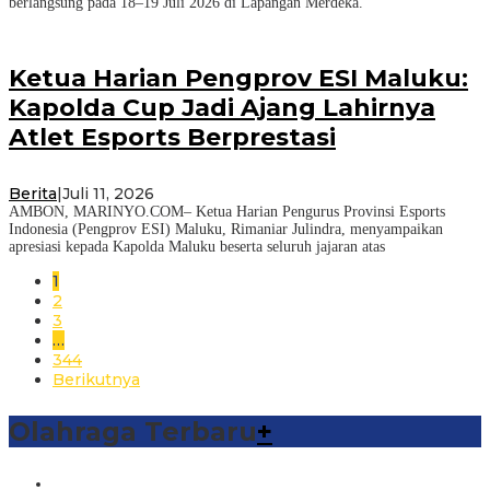
berlangsung pada 18–19 Juli 2026 di Lapangan Merdeka.
Ketua Harian Pengprov ESI Maluku:
Kapolda Cup Jadi Ajang Lahirnya
Atlet Esports Berprestasi
Berita
|
Juli 11, 2026
AMBON, MARINYO.COM– Ketua Harian Pengurus Provinsi Esports
Indonesia (Pengprov ESI) Maluku, Rimaniar Julindra, menyampaikan
apresiasi kepada Kapolda Maluku beserta seluruh jajaran atas
1
2
3
…
344
Berikutnya
Olahraga Terbaru
+