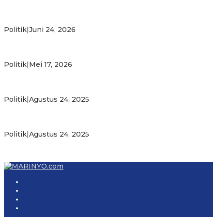
Putra Maluku Pimpin Penegakan Hukum ESDM, Michael
Wattimena Perkuat Sinergi deng…
Politik
|
Juni 24, 2026
Milad ke-24 PKS Maluku, Ratusan Warga Nikmati
Pelayanan Sosial dan Kebersamaan
Politik
|
Mei 17, 2026
PKS Targetkan Peningkatan Kursi Legislatif dan Kepala
Daerah di Maluku
Politik
|
Agustus 24, 2025
Gubernur Maluku Harap PKS Terus Bertransformasi dalam
Melayani Masyarakat
Politik
|
Agustus 24, 2025