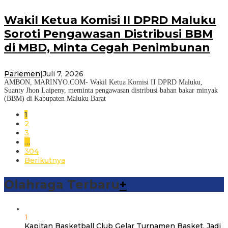
Wakil Ketua Komisi II DPRD Maluku
Soroti Pengawasan Distribusi BBM
di MBD, Minta Cegah Penimbunan
Parlemen
|
Juli 7, 2026
AMBON, MARINYO.COM- Wakil Ketua Komisi II DPRD Maluku,
Suanty Jhon Laipeny, meminta pengawasan distribusi bahan bakar minyak
(BBM) di Kabupaten Maluku Barat
1
2
3
…
304
Berikutnya
Olahraga Terbaru
+
1
Kapitan Basketball Club Gelar Turnamen Basket, Jadi