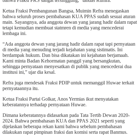
bahwa Fraksi PKS sangat tersinggung,” tandas Rumra.
Ketua Fraksi Pembangunan Bangsa, Muimin Refra menegaskan
bahwa seluruh proses pembahasan KUA PPAS sudah sesuai aturan
main. Sayangnya, ada anggota dewan yang jarang hadir dalam rapat
tetapi kemudian membuat statmren di media yang mencederai
lembaga ini.
“Ada anggota dewan yang jarang hadir dalam rapat tapi pernyataan
di media yang menuding terjadi kejahatan yang sistimatis. Ini
berdampak hukum. Dan bisa dikatakan ini kejahatan berjamaah.
Kami minta Badan Kehormatan panggil yang bersangkutan,
sehingga pernyataan menyesatkan di publik yang mencederai dua
institusi ini,” ujar dia kesal.
Refra juga mendesak Fraksi PDIP untuk memanggil Huwae terkait
pernyataannya itu.
Ketua Fraksi Partai Golkar, Anos Yermias ikut menyatakan
keberatannya terhadap pernyataan Huwae.
Dimana keberatannya didasarkan pada Tata Tertib Dewan 2020-
2024. Bahwa pembahasan KUA dan PPAS 2021 seperti yang
dijelaskan beberapa rekan kami bahwa sebelum pembahasan
dilakukan rapat pimpinan fraksi dan komisi serta rapat Banmus.