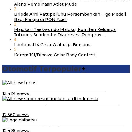
Ajang Pembinaan Atlet Muda
2
Bripda Arni Pattipeiluhu Persembahkan Tiga Medali
Bagi Maluju di PON Aceh
3
Majukan Taekwondo Maluku, Komiten Keluarga
Johanes Soarlembe Diapresesi Pemprov …
4
Lantamal IX Gelar Olahraga Bersama
5
Korem 151/Binaiya Gelar Body Contest
Otomotif Terpopuler
+
Video Kelemahan dan Kelebihan All New Terios
13.424 views
Daihatsu Santai Penjualan Sirion Kalah Jauh dari Mobil
LCGC
12.560 views
Belum Pakai CVT, Apa yang Ditakuti Daihatsu Indonesia?
12.498 views