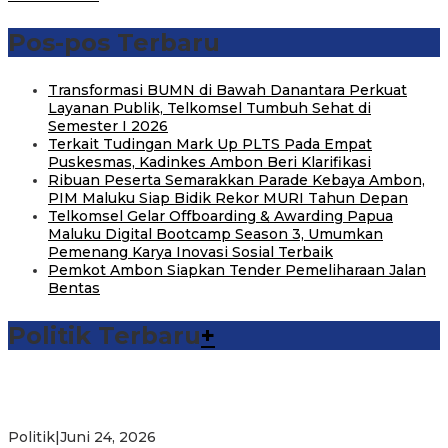
Pos-pos Terbaru
Transformasi BUMN di Bawah Danantara Perkuat
Layanan Publik, Telkomsel Tumbuh Sehat di
Semester I 2026
Terkait Tudingan Mark Up PLTS Pada Empat
Puskesmas, Kadinkes Ambon Beri Klarifikasi
Ribuan Peserta Semarakkan Parade Kebaya Ambon,
PIM Maluku Siap Bidik Rekor MURI Tahun Depan
Telkomsel Gelar Offboarding & Awarding Papua
Maluku Digital Bootcamp Season 3, Umumkan
Pemenang Karya Inovasi Sosial Terbaik
Pemkot Ambon Siapkan Tender Pemeliharaan Jalan
Bentas
Politik Terbaru
+
Michael Wattimena : Blok Masela Mulai Bergerak di Era
Bahlil
Politik
|
Juni 24, 2026