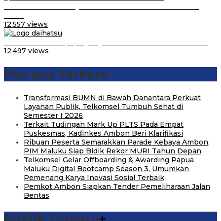
Daihatsu Santai Penjualan Sirion Kalah Jauh dari Mobil
LCGC
12.557 views
Belum Pakai CVT, Apa yang Ditakuti Daihatsu Indonesia?
12.497 views
Pos-pos Terbaru
Transformasi BUMN di Bawah Danantara Perkuat
Layanan Publik, Telkomsel Tumbuh Sehat di
Semester I 2026
Terkait Tudingan Mark Up PLTS Pada Empat
Puskesmas, Kadinkes Ambon Beri Klarifikasi
Ribuan Peserta Semarakkan Parade Kebaya Ambon,
PIM Maluku Siap Bidik Rekor MURI Tahun Depan
Telkomsel Gelar Offboarding & Awarding Papua
Maluku Digital Bootcamp Season 3, Umumkan
Pemenang Karya Inovasi Sosial Terbaik
Pemkot Ambon Siapkan Tender Pemeliharaan Jalan
Bentas
Politik Terbaru
+