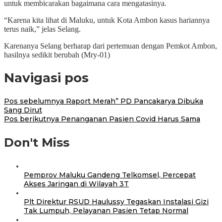
untuk membicarakan bagaimana cara mengatasinya.
“Karena kita lihat di Maluku, untuk Kota Ambon kasus hariannya
terus naik,” jelas Selang.
Karenanya Selang berharap dari pertemuan dengan Pemkot Ambon,
hasilnya sedikit berubah (Mry-01)
Navigasi pos
Pos sebelumnya
Raport Merah” PD Pancakarya Dibuka
Sang Dirut
Pos berikutnya
Penanganan Pasien Covid Harus Sama
Don't Miss
Pemprov Maluku Gandeng Telkomsel, Percepat
Akses Jaringan di Wilayah 3T
Plt Direktur RSUD Haulussy Tegaskan Instalasi Gizi
Tak Lumpuh, Pelayanan Pasien Tetap Normal