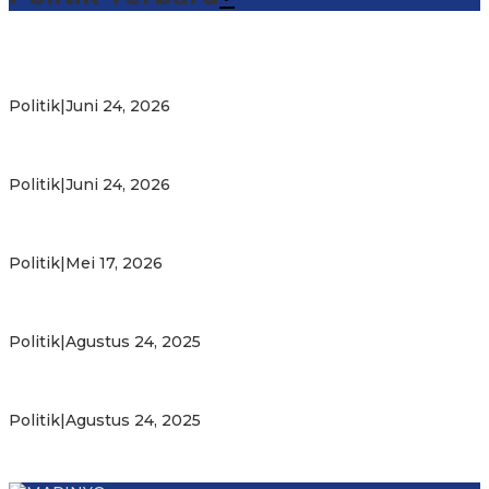
Michael Wattimena : Blok Masela Mulai Bergerak di Era
Bahlil
Politik
|
Juni 24, 2026
Putra Maluku Pimpin Penegakan Hukum ESDM, Michael
Wattimena Perkuat Sinergi deng…
Politik
|
Juni 24, 2026
Milad ke-24 PKS Maluku, Ratusan Warga Nikmati
Pelayanan Sosial dan Kebersamaan
Politik
|
Mei 17, 2026
PKS Targetkan Peningkatan Kursi Legislatif dan Kepala
Daerah di Maluku
Politik
|
Agustus 24, 2025
Gubernur Maluku Harap PKS Terus Bertransformasi dalam
Melayani Masyarakat
Politik
|
Agustus 24, 2025