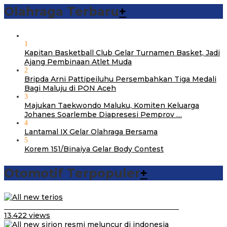
Olahraga Terbaru
+
1
Kapitan Basketball Club Gelar Turnamen Basket, Jadi
Ajang Pembinaan Atlet Muda
2
Bripda Arni Pattipeiluhu Persembahkan Tiga Medali
Bagi Maluju di PON Aceh
3
Majukan Taekwondo Maluku, Komiten Keluarga
Johanes Soarlembe Diapresesi Pemprov …
4
Lantamal IX Gelar Olahraga Bersama
5
Korem 151/Binaiya Gelar Body Contest
Otomotif Terpopuler
+
Video Kelemahan dan Kelebihan All New Terios
13.422 views