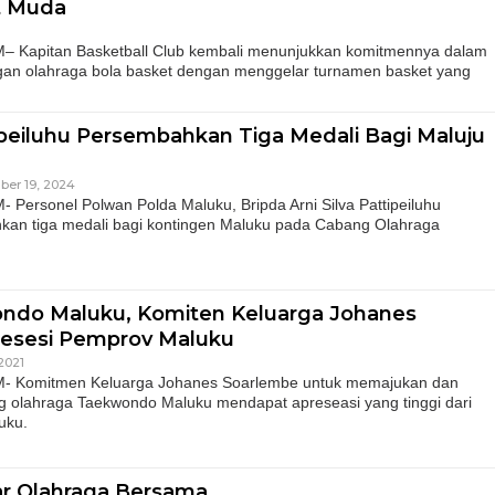
t Muda
apitan Basketball Club kembali menunjukkan komitmennya dalam
n olahraga bola basket dengan menggelar turnamen basket yang
tipeiluhu Persembahkan Tiga Medali Bagi Maluju
ber 19, 2024
rsonel Polwan Polda Maluku, Bripda Arni Silva Pattipeiluhu
an tiga medali bagi kontingen Maluku pada Cabang Olahraga
ndo Maluku, Komiten Keluarga Johanes
resesi Pemprov Maluku
2021
Komitmen Keluarga Johanes Soarlembe untuk memajukan dan
olahraga Taekwondo Maluku mendapat apreseasi yang tinggi dari
uku.
ar Olahraga Bersama