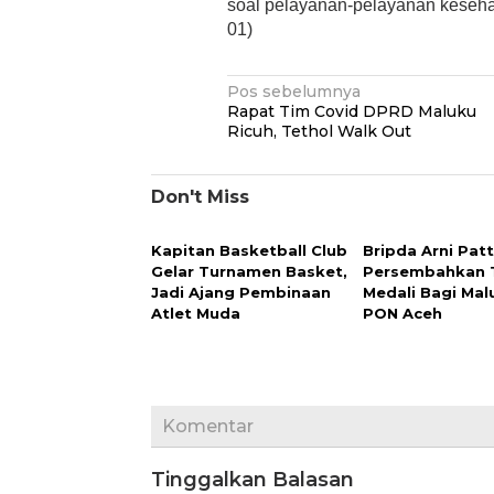
soal pelayanan-pelayanan kesehat
01)
Navigasi
Pos sebelumnya
Rapat Tim Covid DPRD Maluku
pos
Ricuh, Tethol Walk Out
Don't Miss
Kapitan Basketball Club
Bripda Arni Patt
Gelar Turnamen Basket,
Persembahkan 
Jadi Ajang Pembinaan
Medali Bagi Malu
Atlet Muda
PON Aceh
Komentar
Tinggalkan Balasan