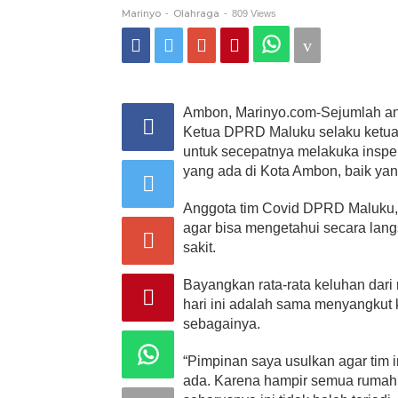
Sakit
Marinyo
Olahraga
-
-
809 Views
Ambon, Marinyo.com-Sejumlah a
Ketua DPRD Maluku selaku ketu
untuk secepatnya melakuka inspe
yang ada di Kota Ambon, baik yan
Anggota tim Covid DPRD Maluku, 
agar bisa mengetahui secara lan
sakit.
Bayangkan rata-rata keluhan dari
hari ini adalah sama menyangkut
sebagainya.
“Pimpinan saya usulkan agar tim i
ada. Karena hampir semua rumah