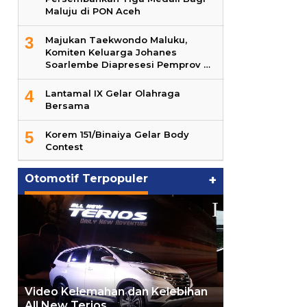
Maluju di PON Aceh
3
Majukan Taekwondo Maluku,
Komiten Keluarga Johanes
Soarlembe Diapresesi Pemprov …
4
Lantamal IX Gelar Olahraga
Bersama
5
Korem 151/Binaiya Gelar Body
Contest
Otomotif Terpopuler
+
Video Kelemahan dan Kelebihan
All New Terios