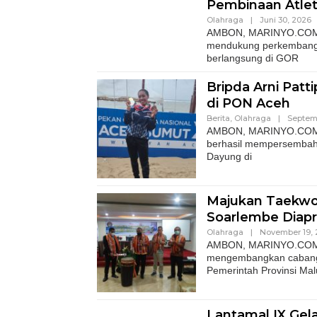
Pembinaan Atle
Olahraga
|
Juni 30, 2026
AMBON, MARINYO.COM– K
mendukung perkembanga
berlangsung di GOR
Bripda Arni Pat
di PON Aceh
Berita
,
Olahraga
|
Septem
AMBON, MARINYO.COM- Pe
berhasil mempersembahk
Dayung di
Majukan Taekwo
Soarlembe Diap
Olahraga
|
November 19, 
AMBON, MARINYO.COM- 
mengembangkan cabang 
Pemerintah Provinsi Mal
Lantamal IX Gel