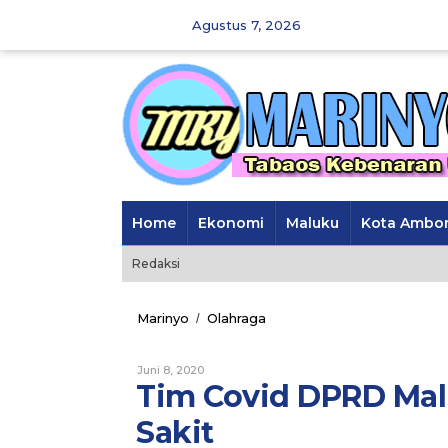
Skip
Agustus 7, 2026
to
content
Home
Ekonomi
Maluku
Kota Ambo
Redaksi
Marinyo
Olahraga
Tim
/
Covid
DPRD
Juni 8, 2020
Oleh
Maluku
Marinyo
Tim Covid DPRD Mal
Harus
Sidak
Sakit
ke
Rumah