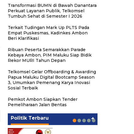
Transformasi BUMN di Bawah Danantara
Perkuat Layanan Publik, Telkomsel
Tumbuh Sehat di Semester I 2026
Terkait Tudingan Mark Up PLTS Pada
Empat Puskesmas, Kadinkes Ambon
Beri Klarifikasi
Ribuan Peserta Semarakkan Parade
Kebaya Ambon, PIM Maluku Siap Bidik
Rekor MURI Tahun Depan
Telkomsel Gelar Offboarding & Awarding
Papua Maluku Digital Bootcamp Season
3, Umumkan Pemenang Karya Inovasi
Sosial Terbaik
Putra Maluku Pimpin Penegakan
Milad ke-24 PKS Maluku,
Michael Wattimena : Blok
Hukum ESDM, Michael
Ratusan Warga Nikmati
PKS Targetkan Peningkatan
Gubernur Maluku Harap PKS
Pemkot Ambon Siapkan Tender
Masela Mulai Bergerak di Era
Wattimena Perkuat Sinergi
Pelayanan Sosial dan
Kursi Legislatif dan Kepala
Terus Bertransformasi dalam
Pemeliharaan Jalan Bentas
Bahlil
deng…
Kebersamaan
Daerah di Maluku
Melayani Masyarakat
Politik
Politik
Politik
Politik
Politik
|
|
|
|
|
Juni 24, 2026
Juni 24, 2026
Mei 17, 2026
Agustus 24, 2025
Agustus 24, 2025
Politik Terbaru
+