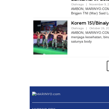
Olahraga
|
November 9, 2
AMBON, MARINYO.COM- 
Brigjen TNI (Mar) Said L
Korem 151/Binai
Olahraga
|
Oktober 26, 2
AMBON, MARINYO.COM- S
menjaga kesehatan, bin
satunya body