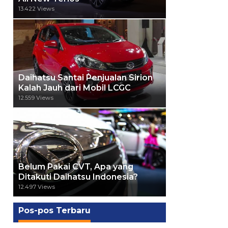
13.422 Views
Daihatsu Santai Penjualan Sirion
Kalah Jauh dari Mobil LCGC
12.559 Views
Belum Pakai CVT, Apa yang
Ditakuti Daihatsu Indonesia?
12.497 Views
Pos-pos Terbaru