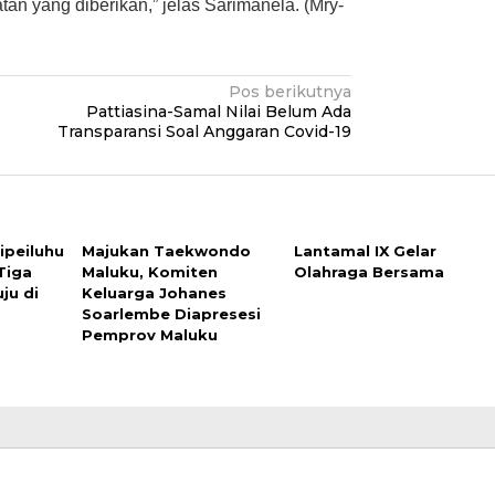
an yang diberikan,” jelas Sarimanela. (Mry-
Pos berikutnya
Pattiasina-Samal Nilai Belum Ada
Transparansi Soal Anggaran Covid-19
ipeiluhu
Majukan Taekwondo
Lantamal IX Gelar
Tiga
Maluku, Komiten
Olahraga Bersama
ju di
Keluarga Johanes
Soarlembe Diapresesi
Pemprov Maluku