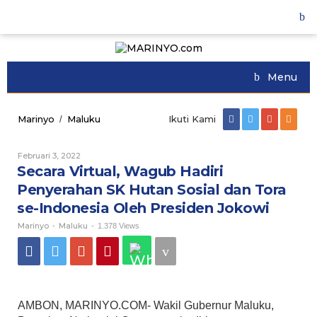
Skip
to
content
Menu
Marinyo
Maluku
Secara
Ikuti Kami
/
Virtual,
Wagub
Februari 3, 2022
Oleh
Hadiri
Marinyo
Secara Virtual, Wagub Hadiri
Penyerahan
SK
Penyerahan SK Hutan Sosial dan Tora
Hutan
se-Indonesia Oleh Presiden Jokowi
Sosial
dan
Marinyo
Maluku
-
-
1.378 Views
Tora
se-
Indonesia
Oleh
Presiden
Jokowi
AMBON, MARINYO.COM- Wakil Gubernur Maluku,