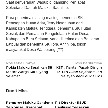
Saat penyerahan Wagub di damping Penjabat
Sekretaris Daerah Maluku, Sadali Ie.
Para penerima masing-masing, penerima SK
Penetapan Hutan Adat, Jerry Notanubun dari
Kabupaten Maluku Tenggara, penerima SK Hutan
Sosial, dari Persatuan Pengelolaan Hutan Desa,
Kabupaten Buru Selatan, yang di terima oleh Balitaran
Latbual dan penerima SK Tora, Arifin Ipa, tokoh
masyarakat Desa Waiperang (***)
Navigasi
Pos sebelumnya
Pos berikutnya
Polda Maluku Serahkan 58
KSP : Rantai Pasok Dingin
pos
Motor Warga Kariu yang
M-LIN Akan Sejahterakan
Selamat
Nelayan Kecil di Maluku
Don't Miss
Pemprov Maluku Gandeng
Plt Direktur RSUD
Telkomsel, Percepat
Haulussy Tegaskan