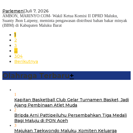
Parlemen
|
Juli 7, 2026
AMBON, MARINYO.COM- Wakil Ketua Komisi II DPRD Maluku,
Suanty Jhon Laipeny, meminta pengawasan distribusi bahan bakar minyak
(BBM) di Kabupaten Maluku Barat
1
2
3
…
304
Berikutnya
Olahraga Terbaru
+
1
Kapitan Basketball Club Gelar Turnamen Basket, Jadi
Ajang Pembinaan Atlet Muda
2
Bripda Arni Pattipeiluhu Persembahkan Tiga Medali
Bagi Maluju di PON Aceh
3
Majukan Taekwondo Maluku, Komiten Keluarga