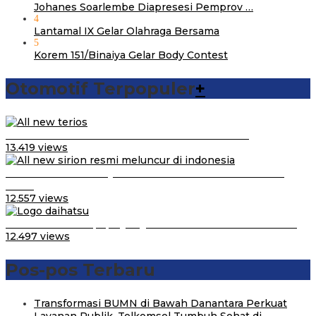
Johanes Soarlembe Diapresesi Pemprov …
4
Lantamal IX Gelar Olahraga Bersama
5
Korem 151/Binaiya Gelar Body Contest
Otomotif Terpopuler
+
Video Kelemahan dan Kelebihan All New Terios
13.419 views
Daihatsu Santai Penjualan Sirion Kalah Jauh dari Mobil
LCGC
12.557 views
Belum Pakai CVT, Apa yang Ditakuti Daihatsu Indonesia?
12.497 views
Pos-pos Terbaru
Transformasi BUMN di Bawah Danantara Perkuat