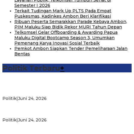
Layanan Publik, Telkomsel Tumbuh Sehat di
Semester I 2026
Terkait Tudingan Mark Up PLTS Pada Empat
Puskesmas, Kadinkes Ambon Beri Klarifikasi
Ribuan Peserta Semarakkan Parade Kebaya Ambon,
PIM Maluku Siap Bidik Rekor MURI Tahun Depan
Telkomsel Gelar Offboarding & Awarding Papua
Maluku Digital Bootcamp Season 3, Umumkan
Pemenang Karya Inovasi Sosial Terbaik
Pemkot Ambon Siapkan Tender Pemeliharaan Jalan
Bentas
Politik Terbaru
+
Michael Wattimena : Blok Masela Mulai Bergerak di Era
Bahlil
Politik
|
Juni 24, 2026
Putra Maluku Pimpin Penegakan Hukum ESDM, Michael
Wattimena Perkuat Sinergi deng…
Politik
|
Juni 24, 2026
Milad ke-24 PKS Maluku, Ratusan Warga Nikmati