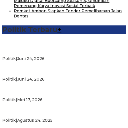
Maluku Digital Bootcamp Season 3, Umumkan
Pemenang Karya Inovasi Sosial Terbaik
Pemkot Ambon Siapkan Tender Pemeliharaan Jalan
Bentas
Politik Terbaru
+
Michael Wattimena : Blok Masela Mulai Bergerak di Era
Bahlil
Politik
|
Juni 24, 2026
Putra Maluku Pimpin Penegakan Hukum ESDM, Michael
Wattimena Perkuat Sinergi deng…
Politik
|
Juni 24, 2026
Milad ke-24 PKS Maluku, Ratusan Warga Nikmati
Pelayanan Sosial dan Kebersamaan
Politik
|
Mei 17, 2026
PKS Targetkan Peningkatan Kursi Legislatif dan Kepala
Daerah di Maluku
Politik
|
Agustus 24, 2025