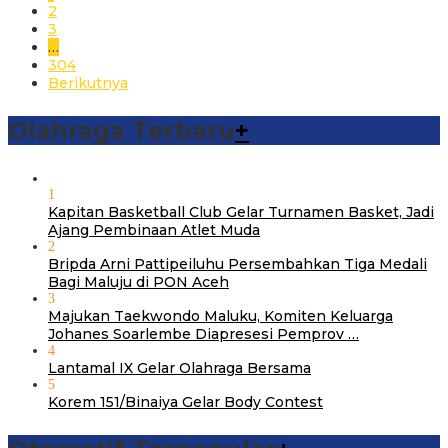
2
3
…
304
Berikutnya
Olahraga Terbaru
+
1
Kapitan Basketball Club Gelar Turnamen Basket, Jadi
Ajang Pembinaan Atlet Muda
2
Bripda Arni Pattipeiluhu Persembahkan Tiga Medali
Bagi Maluju di PON Aceh
3
Majukan Taekwondo Maluku, Komiten Keluarga
Johanes Soarlembe Diapresesi Pemprov …
4
Lantamal IX Gelar Olahraga Bersama
5
Korem 151/Binaiya Gelar Body Contest