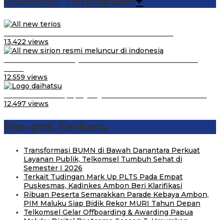
Otomotif Terpopuler
+
Video Kelemahan dan Kelebihan All New Terios
13.422 views
Daihatsu Santai Penjualan Sirion Kalah Jauh dari Mobil
LCGC
12.559 views
Belum Pakai CVT, Apa yang Ditakuti Daihatsu Indonesia?
12.497 views
Pos-pos Terbaru
Transformasi BUMN di Bawah Danantara Perkuat
Layanan Publik, Telkomsel Tumbuh Sehat di
Semester I 2026
Terkait Tudingan Mark Up PLTS Pada Empat
Puskesmas, Kadinkes Ambon Beri Klarifikasi
Ribuan Peserta Semarakkan Parade Kebaya Ambon,
PIM Maluku Siap Bidik Rekor MURI Tahun Depan
Telkomsel Gelar Offboarding & Awarding Papua