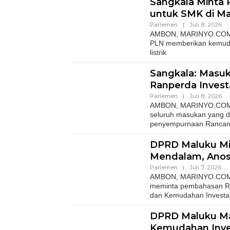
Sangkala Minta
untuk SMK di M
Parlemen
|
Juli 8, 2026
AMBON, MARINYO.COM- W
PLN memberikan kemuda
listrik
Sangkala: Masu
Ranperda Invest
Parlemen
|
Juli 8, 2026
AMBON, MARINYO.COM– W
seluruh masukan yang 
penyempurnaan Ranca
DPRD Maluku Mint
Mendalam, Anos
Parlemen
|
Juli 7, 2026
AMBON, MARINYO.COM- A
meminta pembahasan Ra
dan Kemudahan Investa
DPRD Maluku Ma
Kemudahan Inve