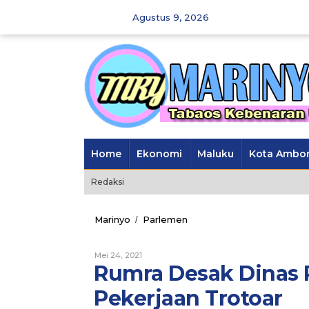
Skip
Agustus 9, 2026
to
content
Home
Ekonomi
Maluku
Kota Ambo
Redaksi
Marinyo
Parlemen
Rumra
/
Desak
Dinas
Mei 24, 2021
Oleh
PUPR
Marinyo
Rumra Desak Dinas 
Maluku
Evaluasi
Pekerjaan Trotoar
Pekerjaan
Trotoar