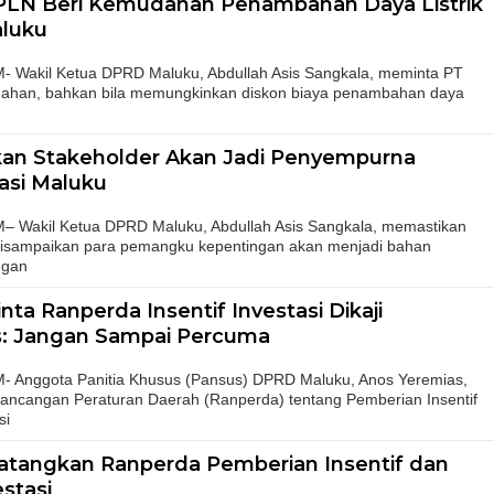
 PLN Beri Kemudahan Penambahan Daya Listrik
aluku
akil Ketua DPRD Maluku, Abdullah Asis Sangkala, meminta PT
han, bahkan bila memungkinkan diskon biaya penambahan daya
kan Stakeholder Akan Jadi Penyempurna
asi Maluku
akil Ketua DPRD Maluku, Abdullah Asis Sangkala, memastikan
disampaikan para pemangku kepentingan akan menjadi bahan
ngan
a Ranperda Insentif Investasi Dikaji
: Jangan Sampai Percuma
nggota Panitia Khusus (Pansus) DPRD Maluku, Anos Yeremias,
ncangan Peraturan Daerah (Ranperda) tentang Pemberian Insentif
si
tangkan Ranperda Pemberian Insentif dan
stasi