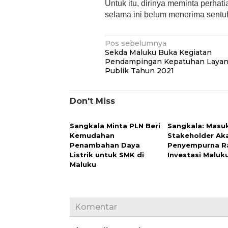
Untuk itu, dirinya meminta perha
selama ini belum menerima sentu
Navigasi
Pos sebelumnya
Sekda Maluku Buka Kegiatan
pos
Pendampingan Kepatuhan Laya
Publik Tahun 2021
Don't Miss
Sangkala Minta PLN Beri
Sangkala: Masu
Kemudahan
Stakeholder Ak
Penambahan Daya
Penyempurna R
Listrik untuk SMK di
Investasi Maluk
Maluku
Komentar