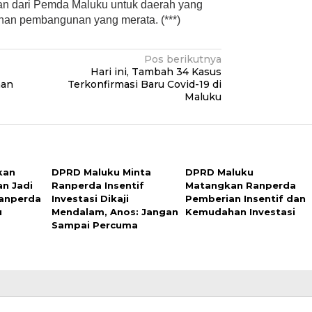
tian dari Pemda Maluku untuk daerah yang
han pembangunan yang merata. (***)
Pos berikutnya
Hari ini, Tambah 34 Kasus
nan
Terkonfirmasi Baru Covid-19 di
Maluku
kan
DPRD Maluku Minta
DPRD Maluku
an Jadi
Ranperda Insentif
Matangkan Ranperda
anperda
Investasi Dikaji
Pemberian Insentif dan
u
Mendalam, Anos: Jangan
Kemudahan Investasi
Sampai Percuma