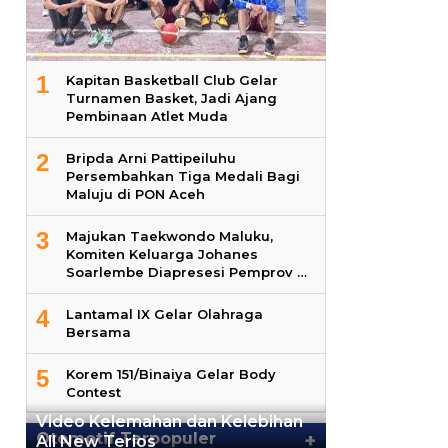
1
Kapitan Basketball Club Gelar
Turnamen Basket, Jadi Ajang
Pembinaan Atlet Muda
2
Bripda Arni Pattipeiluhu
Persembahkan Tiga Medali Bagi
Maluju di PON Aceh
3
Majukan Taekwondo Maluku,
Komiten Keluarga Johanes
Soarlembe Diapresesi Pemprov …
4
Lantamal IX Gelar Olahraga
Bersama
5
Korem 151/Binaiya Gelar Body
Contest
Video Kelemahan dan Kelebihan
Otomotif Terpopuler
+
All New Terios