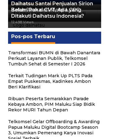
Daihatsu Santai Penjualan Sirion
13.424 Views
Kalah Jauh dari Mobil LCGC
Belum Pakai CVT, Apa yang
Ditakuti Daihatsu Indonesia?
12.559 Views
12.498 Views
Pos-pos Terbaru
Transformasi BUMN di Bawah Danantara
Perkuat Layanan Publik, Telkomsel
Tumbuh Sehat di Semester I 2026
Terkait Tudingan Mark Up PLTS Pada
Empat Puskesmas, Kadinkes Ambon
Beri Klarifikasi
Ribuan Peserta Semarakkan Parade
Kebaya Ambon, PIM Maluku Siap Bidik
Rekor MURI Tahun Depan
Telkomsel Gelar Offboarding & Awarding
Papua Maluku Digital Bootcamp Season
3, Umumkan Pemenang Karya Inovasi
Sosial Terbaik