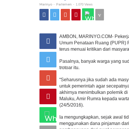
Marinyo
Parlemen
-
-
1.070 Views
AMBON, MARINYO.COM- Pekerjaan
Umum Penataan Ruang (PUPR) Pro
terus menuai kritikan dari masyara
Pasalnya, banyak warga yang suda
trotoar itu.
“Seharusnya jika sudah ada masyar
untuk pemerintah agar secepatnya 
akhirnya menimbulkan polemik di
Maluku, Amir Rumra kepada war
(24/5/2016).
Ia mengungkapkan, sejak awal tid
menggunakan dana pinjaman dari 