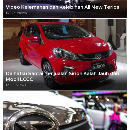
Video Kelemahan dan Kelebihan All New Terios
13.424 Views
Daihatsu Santai Penjualan Sirion Kalah Jauh dari
Mobil LCGC
12.560 Views