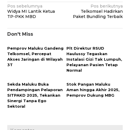
Navigasi
Pos sebelumnya
Pos berikutnya
Widya MI Lantik Ketua
Telkomsel Hadirkan
pos
TP-PKK MBD
Paket Bundling Terbaik
Don't Miss
Pemprov Maluku Gandeng
Plt Direktur RSUD
Telkomsel, Percepat
Haulussy Tegaskan
Akses Jaringan di Wilayah
Instalasi Gizi Tak Lumpuh,
3T
Pelayanan Pasien Tetap
Normal
Sekda Maluku Buka
Stok Pangan Maluku
Pendampingan Pelaporan
Aman hingga Akhir 2025,
SITPAKD 2025, Tekankan
Pemprov Dukung MBG
Sinergi Tanpa Ego
Sektoral