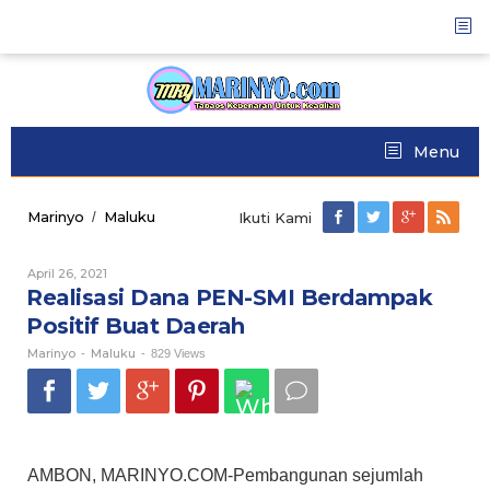
Skip
to
content
Menu
Marinyo
Maluku
Realisasi
/
Ikuti Kami
Dana
PEN-
April 26, 2021
Oleh
SMI
Marinyo
Realisasi Dana PEN-SMI Berdampak
Berdampak
Positif
Positif Buat Daerah
Buat
Marinyo
Maluku
Daerah
-
-
829 Views
AMBON, MARINYO.COM-Pembangunan sejumlah