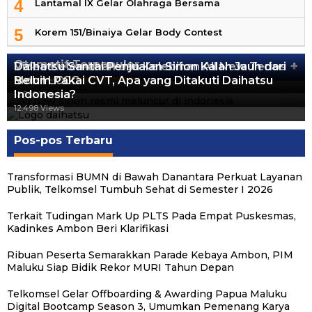
4
Lantamal IX Gelar Olahraga Bersama
5
Korem 151/Binaiya Gelar Body Contest
Otomotif Terpopuler
+
Video Kelemahan dan Kelebihan All New Terios
Daihatsu Santai Penjualan Sirion Kalah Jauh dari
Mobil LCGC
Belum Pakai CVT, Apa yang Ditakuti Daihatsu
13.424 Views
Indonesia?
12.560 Views
12.498 Views
Pos-pos Terbaru
Transformasi BUMN di Bawah Danantara Perkuat Layanan
Publik, Telkomsel Tumbuh Sehat di Semester I 2026
Terkait Tudingan Mark Up PLTS Pada Empat Puskesmas,
Kadinkes Ambon Beri Klarifikasi
Ribuan Peserta Semarakkan Parade Kebaya Ambon, PIM
Maluku Siap Bidik Rekor MURI Tahun Depan
Telkomsel Gelar Offboarding & Awarding Papua Maluku
Digital Bootcamp Season 3, Umumkan Pemenang Karya