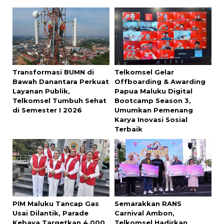
Transformasi BUMN di
Telkomsel Gelar
Bawah Danantara Perkuat
Offboarding & Awarding
Layanan Publik,
Papua Maluku Digital
Telkomsel Tumbuh Sehat
Bootcamp Season 3,
di Semester I 2026
Umumkan Pemenang
Karya Inovasi Sosial
Terbaik
PIM Maluku Tancap Gas
Semarakkan RANS
Usai Dilantik, Parade
Carnival Ambon,
Kebaya Targetkan 4.000
Telkomsel Hadirkan