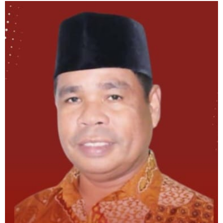
Jangan
Digiring
ke
SARA!"