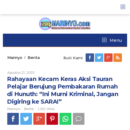
Skip
to
content
Menu
Marinyo
Berita
Rahayaan
/
Ikuti Kami
Kecam
Keras
Agustus 21, 2025
Oleh
Aksi
Marinyo
Rahayaan Kecam Keras Aksi Tauran
Tauran
Pelajar
Pelajar Berujung Pembakaran Rumah
Berujung
di Hunuth: “Ini Murni Kriminal, Jangan
Pembakaran
Rumah
Digiring ke SARA!”
di
Marinyo
Berita
-
-
1.001 Views
Hunuth:
"Ini
Murni
Kriminal,