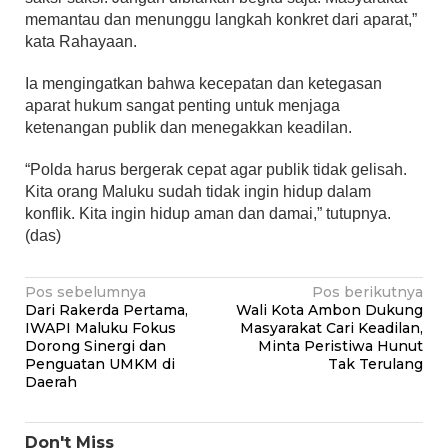
memantau dan menunggu langkah konkret dari aparat,”
kata Rahayaan.
Ia mengingatkan bahwa kecepatan dan ketegasan
aparat hukum sangat penting untuk menjaga
ketenangan publik dan menegakkan keadilan.
“Polda harus bergerak cepat agar publik tidak gelisah.
Kita orang Maluku sudah tidak ingin hidup dalam
konflik. Kita ingin hidup aman dan damai,” tutupnya.
(das)
Navigasi
Pos sebelumnya
Pos berikutnya
Dari Rakerda Pertama,
Wali Kota Ambon Dukung
pos
IWAPI Maluku Fokus
Masyarakat Cari Keadilan,
Dorong Sinergi dan
Minta Peristiwa Hunut
Penguatan UMKM di
Tak Terulang
Daerah
Don't Miss