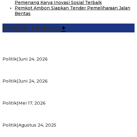
Pemenang Karya Inovasi Sosial Terbaik
Pemkot Ambon Siapkan Tender Pemeliharaan Jalan
Bentas
Politik Terbaru
+
Michael Wattimena : Blok Masela Mulai Bergerak di Era
Bahlil
Politik
|
Juni 24, 2026
Putra Maluku Pimpin Penegakan Hukum ESDM, Michael
Wattimena Perkuat Sinergi deng…
Politik
|
Juni 24, 2026
Milad ke-24 PKS Maluku, Ratusan Warga Nikmati
Pelayanan Sosial dan Kebersamaan
Politik
|
Mei 17, 2026
PKS Targetkan Peningkatan Kursi Legislatif dan Kepala
Daerah di Maluku
Politik
|
Agustus 24, 2025
Gubernur Maluku Harap PKS Terus Bertransformasi dalam