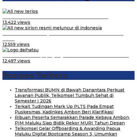
Video Kelemahan dan Kelebihan All New Terios
13.422 views
Daihatsu Santai Penjualan Sirion Kalah Jauh dari Mobil
LCGC
12.559 views
Belum Pakai CVT, Apa yang Ditakuti Daihatsu Indonesia?
12.497 views
Pos-pos Terbaru
Transformasi BUMN di Bawah Danantara Perkuat
Layanan Publik, Telkomsel Tumbuh Sehat di
Semester I 2026
Terkait Tudingan Mark Up PLTS Pada Empat
Puskesmas, Kadinkes Ambon Beri Klarifikasi
Ribuan Peserta Semarakkan Parade Kebaya Ambon,
PIM Maluku Siap Bidik Rekor MURI Tahun Depan
Telkomsel Gelar Offboarding & Awarding Papua
Maluku Digital Bootcamp Season 3, Umumkan