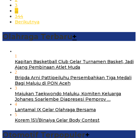
3
…
344
Berikutnya
Olahraga Terbaru
+
1
Kapitan Basketball Club Gelar Turnamen Basket, Jadi
Ajang Pembinaan Atlet Muda
2
Bripda Arni Pattipeiluhu Persembahkan Tiga Medali
Bagi Maluju di PON Aceh
3
Majukan Taekwondo Maluku, Komiten Keluarga
Johanes Soarlembe Diapresesi Pemprov …
4
Lantamal IX Gelar Olahraga Bersama
5
Korem 151/Binaiya Gelar Body Contest
Otomotif Terpopuler
+