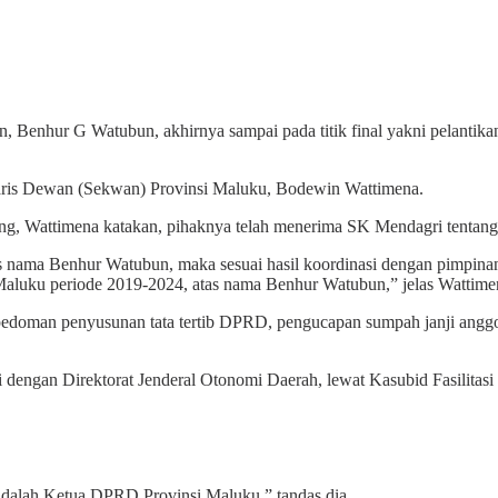
, Benhur G Watubun, akhirnya sampai pada titik final yakni pelantik
taris Dewan (Sekwan) Provinsi Maluku, Bodewin Wattimena.
jang, Wattimena katakan, pihaknya telah menerima SK Mendagri tent
 nama Benhur Watubun, maka sesuai hasil koordinasi dengan pimpinan
aluku periode 2019-2024, atas nama Benhur Watubun,” jelas Wattime
g pedoman penyusunan tata tertib DPRD, pengucapan sumpah janji angg
asi dengan Direktorat Jenderal Otonomi Daerah, lewat Kasubid Fasilit
dalah Ketua DPRD Provinsi Maluku,” tandas dia.