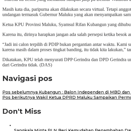
Masih kata dia, paripurna akan dilakukan secara virtual. Tetapi a
undangan termasuk Gubernur Maluku yang akan menyampaikan sambut
Ketua KPU Provinsi Maluku, Syamsul Rifan Kubangun yang dihubungi
Karena itu, dirinya harapkan jangan ada salah persepsi ketika besok
“Jadi ini calon terpilih di PDIP bukan pergantian antar waktu. Kam
karena masih dalam proses tingkat banding, itu tidak kita lakukan,” ta
Dikatakan, KPU telah menyurati DPP Gerindra dan DPD Gerindra untuk
dari Gerindra tidak. (DAS)
Navigasi pos
Pos sebelumnya
Kubangun : Balon Independen di MBD dan 
Pos berikutnya
Wakil Ketua DPRD Maluku Sampaikan Perm
Don't Miss
Sangkala Minta PLN Beri Kemudahan Penambahan Daya