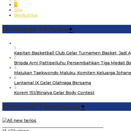
…
304
Berikutnya
Olahraga Terbaru
+
1
Kapitan Basketball Club Gelar Turnamen Basket, Jadi
2
Bripda Arni Pattipeiluhu Persembahkan Tiga Medali B
3
Majukan Taekwondo Maluku, Komiten Keluarga Johane
4
Lantamal IX Gelar Olahraga Bersama
5
Korem 151/Binaiya Gelar Body Contest
Otomotif Terpopuler
+
Video Kelemahan dan Kelebihan All New Terios