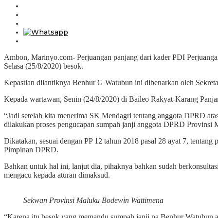
Ambon, Marinyo.com- Perjuangan panjang dari kader PDI Perjuangan
Selasa (25/8/2020) besok.
Kepastian dilantiknya Benhur G Watubun ini dibenarkan oleh Sekre
Kepada wartawan, Senin (24/8/2020) di Baileo Rakyat-Karang Pan
“Jadi setelah kita menerima SK Mendagri tentang anggota DPRD atas
dilakukan proses pengucapan sumpah janji anggota DPRD Provinsi M
Dikatakan, sesuai dengan PP 12 tahun 2018 pasal 28 ayat 7, tentan
Pimpinan DPRD.
Bahkan untuk hal ini, lanjut dia, pihaknya bahkan sudah berkonsult
mengacu kepada aturan dimaksud.
Sekwan Provinsi Maluku Bodewin Wattimena
“Karena itu besok yang memandu sumpah janji pa Benhur Watubun a