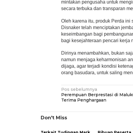
mintakan pengusaha untuk mengi
secara terbuka dan transparan me
Oleh karena itu, produk Perda ini
Disnaker telah menciptakan jemb
keseimbangan bagi pembangunan 
bagi kesejahteraan pencari kerja
Dirinya menambahkan, bukan saja
namun menjaga keharmonisan anta
dijaga, agar terjadi kondisi kete
orang basudara, untuk saling meng
Navigasi
Pos sebelumnya
Perempuan Berprestasi di Maluk
pos
Terima Penghargaan
Don't Miss
Terkait Tudingan Mark
Ribuan Peserta