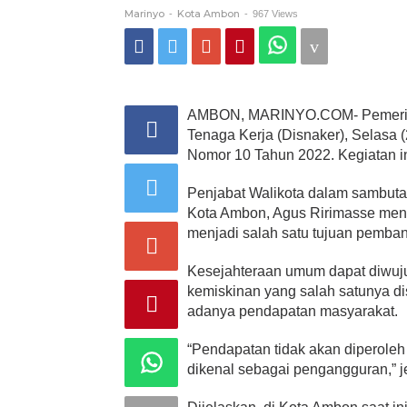
2022
Marinyo
Kota Ambon
-
-
967 Views
AMBON, MARINYO.COM- Pemerint
Tenaga Kerja (Disnaker), Selasa 
Nomor 10 Tahun 2022. Kegiatan in
Penjabat Walikota dalam sambutan
Kota Ambon, Agus Ririmasse me
menjadi salah satu tujuan pemba
Kesejahteraan umum dapat diwuj
kemiskinan yang salah satunya d
adanya pendapatan masyarakat.
“Pendapatan tidak akan diperoleh 
dikenal sebagai pengangguran,” je