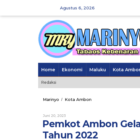
Skip
Agustus 6, 2026
to
content
Home
Ekonomi
Maluku
Kota Ambo
Redaksi
Marinyo
Kota Ambon
Pemkot
/
Ambon
Gelar
Juni 20, 2023
Oleh
Sosialisasi
Marinyo
Pemkot Ambon Gelar
Perda
Nomor
Tahun 2022
10
Tahun