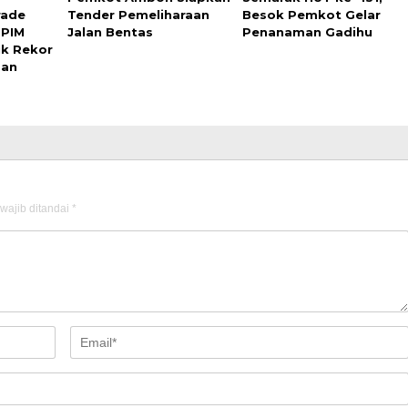
rade
Tender Pemeliharaan
Besok Pemkot Gelar
 PIM
Jalan Bentas
Penanaman Gadihu
ik Rekor
pan
wajib ditandai
*