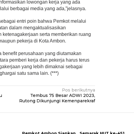
nformasikan lowongan kerja yang ada
lalui berbagai media yang ada,”jelasnya.
 sebagai entri poin bahwa Pemkot melalui
atan dalam mengaktualisasikan
ketenagakerjaan serta memberikan ruang
 maupun pekerja di Kota Ambon.
 benefit perusahaan yang diutamakan
ra pemberi kerja dan pekerja harus terus
nagakerjaan yang lebih dimaknai sebagai
hargai satu sama lain. (***)
Pos berikutnya
u
Tembus 75 Besar ADWI 2023,
Rutong Dikunjungi Kemenparekraf
Pemkot Ambon Siapkan
Semarak HUT ke-451,