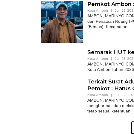
Pemkot Ambon S
Kota Ambon
|
Juli 23, 202
AMBON, MARINYO.COM- P
dan Penataan Ruang (PU
(Bentas), Kecamatan
Semarak HUT ke
Kota Ambon
|
Juli 23, 202
AMBON, MARINYO.COM– 
Kota Ambon Tahun 2026,
Terkait Surat A
Pemkot : Harus 
Kota Ambon
|
Juli 22, 20
AMBON, MARINYO.COM- 
menghormati dan melaks
tetap sesuai ketentuan