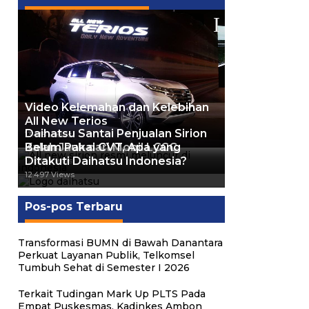
Video Kelemahan dan Kelebihan
All New Terios
Daihatsu Santai Penjualan Sirion
13.418 Views
Kalah Jauh dari Mobil LCGC
Belum Pakai CVT, Apa yang
Ditakuti Daihatsu Indonesia?
12.557 Views
12.497 Views
Pos-pos Terbaru
Transformasi BUMN di Bawah Danantara
Perkuat Layanan Publik, Telkomsel
Tumbuh Sehat di Semester I 2026
Terkait Tudingan Mark Up PLTS Pada
Empat Puskesmas, Kadinkes Ambon