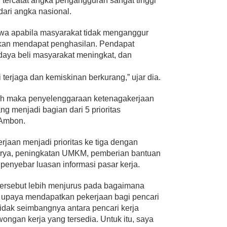
i tercatat angka pengangguran sangat tinggi
dari angka nasional.
hwa apabila masyarakat tidak menganggur
kan mendapat penghasilan. Pendapat
daya beli masyarakat meningkat, dan
 terjaga dan kemiskinan berkurang,” ujar dia.
lah maka penyelenggaraan ketenagakerjaan
ng menjadi bagian dari 5 prioritas
 Ambon.
rjaan menjadi prioritas ke tiga dengan
karya, peningkatan UMKM, pemberian bantuan
 penyebar luasan informasi pasar kerja.
s tersebut lebih menjurus pada bagaimana
upaya mendapatkan pekerjaan bagi pencari
u tidak seimbangnya antara pencari kerja
ongan kerja yang tersedia. Untuk itu, saya