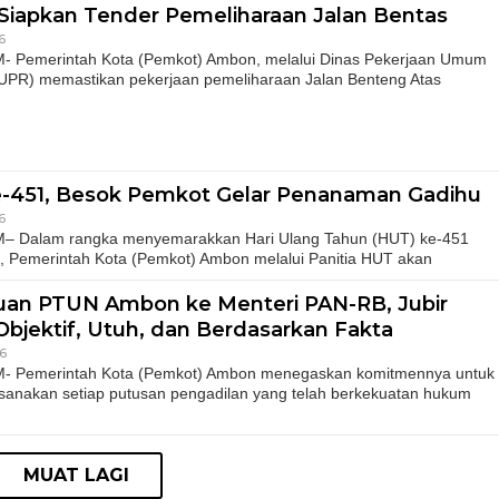
iapkan Tender Pemeliharaan Jalan Bentas
6
emerintah Kota (Pemkot) Ambon, melalui Dinas Pekerjaan Umum
PR) memastikan pekerjaan pemeliharaan Jalan Benteng Atas
-451, Besok Pemkot Gelar Penanaman Gadihu
6
Dalam rangka menyemarakkan Hari Ulang Tahun (HUT) ke-451
 Pemerintah Kota (Pemkot) Ambon melalui Panitia HUT akan
duan PTUN Ambon ke Menteri PAN-RB, Jubir
Objektif, Utuh, dan Berdasarkan Fakta
26
Pemerintah Kota (Pemkot) Ambon menegaskan komitmennya untuk
anakan setiap putusan pengadilan yang telah berkekuatan hukum