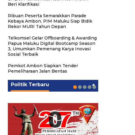
Beri Klarifikasi
Ribuan Peserta Semarakkan Parade
Kebaya Ambon, PIM Maluku Siap Bidik
Rekor MURI Tahun Depan
Telkomsel Gelar Offboarding & Awarding
Papua Maluku Digital Bootcamp Season
3, Umumkan Pemenang Karya Inovasi
Sosial Terbaik
Putra Maluku Pimpin Penegakan
Milad ke-24 PKS Maluku,
Michael Wattimena : Blok
Hukum ESDM, Michael
Ratusan Warga Nikmati
PKS Targetkan Peningkatan
Gubernur Maluku Harap PKS
Pemkot Ambon Siapkan Tender
Masela Mulai Bergerak di Era
Wattimena Perkuat Sinergi
Pelayanan Sosial dan
Kursi Legislatif dan Kepala
Terus Bertransformasi dalam
Pemeliharaan Jalan Bentas
Bahlil
deng…
Kebersamaan
Daerah di Maluku
Melayani Masyarakat
Politik
Politik
Politik
Politik
Politik
|
|
|
|
|
Juni 24, 2026
Juni 24, 2026
Mei 17, 2026
Agustus 24, 2025
Agustus 24, 2025
Politik Terbaru
+