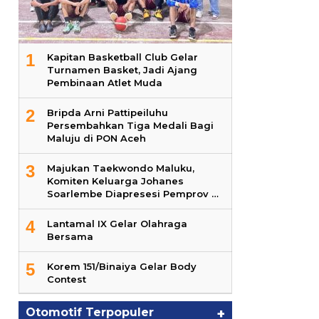
1
Kapitan Basketball Club Gelar
Turnamen Basket, Jadi Ajang
Pembinaan Atlet Muda
2
Bripda Arni Pattipeiluhu
Persembahkan Tiga Medali Bagi
Maluju di PON Aceh
3
Majukan Taekwondo Maluku,
Komiten Keluarga Johanes
Soarlembe Diapresesi Pemprov …
4
Lantamal IX Gelar Olahraga
Bersama
5
Korem 151/Binaiya Gelar Body
Contest
Otomotif Terpopuler
+