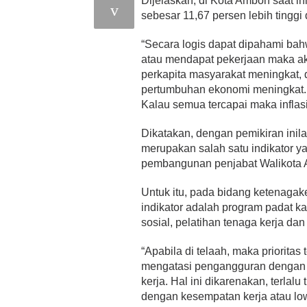
Dijelaskan, di Kota Ambon saat in
sebesar 11,67 persen lebih tinggi 
“Secara logis dapat dipahami ba
atau mendapat pekerjaan maka a
perkapita masyarakat meningkat, 
pertumbuhan ekonomi meningkat.
Kalau semua tercapai maka inflasi
Dikatakan, dengan pemikiran ini
merupakan salah satu indikator ya
pembangunan penjabat Walikota
Untuk itu, pada bidang ketenagake
indikator adalah program padat 
sosial, pelatihan tenaga kerja dan
“Apabila di telaah, maka priorita
mengatasi pengangguran dengan 
kerja. Hal ini dikarenakan, terlal
dengan kesempatan kerja atau low