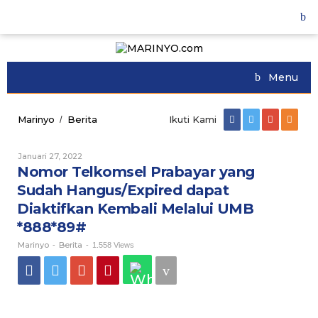
Skip
to
content
Menu
Marinyo
Berita
Nomor
Ikuti Kami
/
Telkomsel
Prabayar
Januari 27, 2022
Oleh
yang
Marinyo
Nomor Telkomsel Prabayar yang
Sudah
Hangus/Expired
Sudah Hangus/Expired dapat
dapat
Diaktifkan Kembali Melalui UMB
Diaktifkan
Kembali
*888*89#
Melalui
Marinyo
Berita
-
-
1.558 Views
UMB
*888*89#