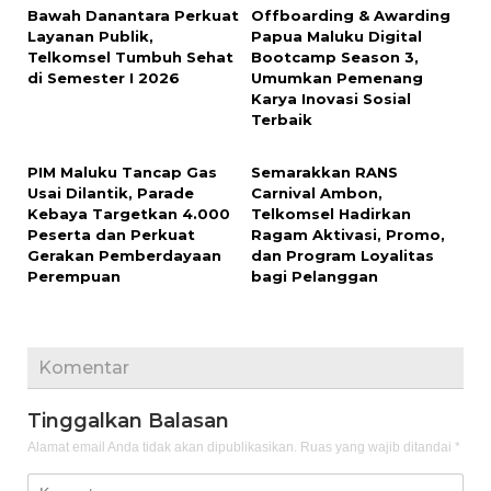
Bawah Danantara Perkuat
Offboarding & Awarding
Layanan Publik,
Papua Maluku Digital
Telkomsel Tumbuh Sehat
Bootcamp Season 3,
di Semester I 2026
Umumkan Pemenang
Karya Inovasi Sosial
Terbaik
PIM Maluku Tancap Gas
Semarakkan RANS
Usai Dilantik, Parade
Carnival Ambon,
Kebaya Targetkan 4.000
Telkomsel Hadirkan
Peserta dan Perkuat
Ragam Aktivasi, Promo,
Gerakan Pemberdayaan
dan Program Loyalitas
Perempuan
bagi Pelanggan
Komentar
Tinggalkan Balasan
Alamat email Anda tidak akan dipublikasikan.
Ruas yang wajib ditandai
*