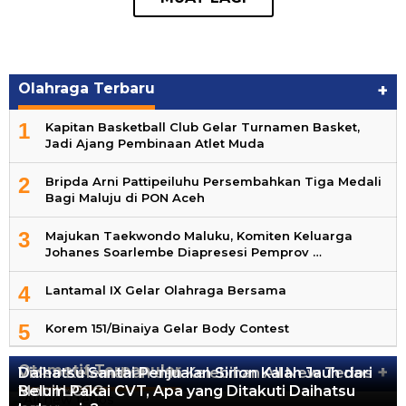
Olahraga Terbaru
+
1
Kapitan Basketball Club Gelar Turnamen Basket,
Jadi Ajang Pembinaan Atlet Muda
2
Bripda Arni Pattipeiluhu Persembahkan Tiga Medali
Bagi Maluju di PON Aceh
3
Majukan Taekwondo Maluku, Komiten Keluarga
Johanes Soarlembe Diapresesi Pemprov …
4
Lantamal IX Gelar Olahraga Bersama
5
Korem 151/Binaiya Gelar Body Contest
Otomotif Terpopuler
+
Video Kelemahan dan Kelebihan All New Terios
Daihatsu Santai Penjualan Sirion Kalah Jauh dari
Mobil LCGC
Belum Pakai CVT, Apa yang Ditakuti Daihatsu
13.422 Views