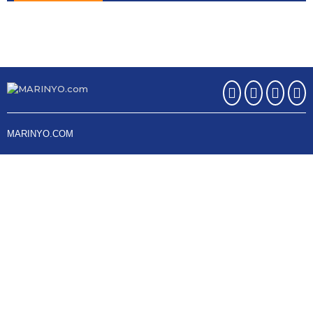
MARINYO.COM