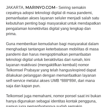
MARINYO.COM
JAKARTA,
– Seiring semakin
cepatnya adopsi teknologi digital di masa pandemi,
pemanfaatan akses layanan seluler menjadi salah satu
kebutuhan penting bagi masyarakat untuk mendapatkan
pengalaman konektivitas digital yang lengkap dan
prima.
Guna memberikan kemudahan bagi masyarakat dalam
menghadapi tantangan keterbatasan mobilitas di masa
pandemi dan harus mengoptimalkan pemanfaatan
teknologi digital untuk beraktivitas dari rumah, kini
layanan reaktivasi (mengaktifkan kembali) nomor
Telkomsel Prabayar yang telah hangus/expired dapat
dilakukan pelanggan dengan memanfaatkan layanan
self-service melalui akses UMB *888*89#, dari mana
saja dan kapan pun.
Telkomsel juga memahami, nomor ponsel saat ini bukan
hanya digunakan sebagai identitas kontak pengguna,
namun juga pemanfaatannya sudah semakin