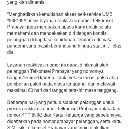
yang kian dinamis.
“Menghadirkan kemudahan akses self-service UMB
*888*89# untuk layanan reaktivasi nomor Telkomsel
Prabayar juga merupakan upaya kami untuk selalu
memahami dan mendekatkan diri dengan kondisi
pelanggan di tiap fase kehidupan, terutama di masa
pandemi yang masih berlangsung hingga saat ini,” jelas
dia.
Layanan reaktivasi nomor ini dapat dinikmati oleh
pelanggan Telkomsel Prabayar yang nomornya
hangus/expired karena tidak melakukan isi pulsa atau
pembelian paket pada masa tenggang, dan melewati
maksimal 60 hari dari tanggal terakhir masa tenggang.
Beberapa hal yang perlu disiapkan pelanggan untuk
proses reaktivasi nomor Telkomsel Prabayar antara lain
nomor KTP (NIK) dan Kartu Keluarga yang sebelumnya
didaftarkan pada nomor prabayar pelanggan, serta kartu
SIM fisik Telkomsel Prabayar yang ingin diaktifkan