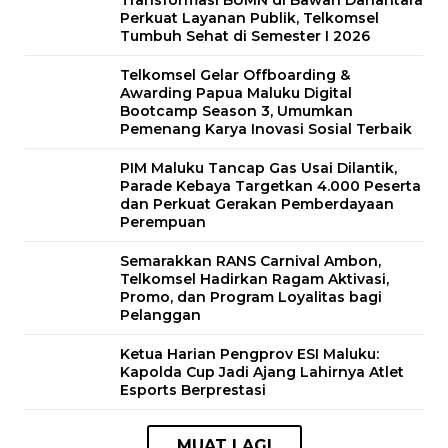
Transformasi BUMN di Bawah Danantara
Perkuat Layanan Publik, Telkomsel
Tumbuh Sehat di Semester I 2026
Telkomsel Gelar Offboarding &
Awarding Papua Maluku Digital
Bootcamp Season 3, Umumkan
Pemenang Karya Inovasi Sosial Terbaik
PIM Maluku Tancap Gas Usai Dilantik,
Parade Kebaya Targetkan 4.000 Peserta
dan Perkuat Gerakan Pemberdayaan
Perempuan
Semarakkan RANS Carnival Ambon,
Telkomsel Hadirkan Ragam Aktivasi,
Promo, dan Program Loyalitas bagi
Pelanggan
Ketua Harian Pengprov ESI Maluku:
Kapolda Cup Jadi Ajang Lahirnya Atlet
Esports Berprestasi