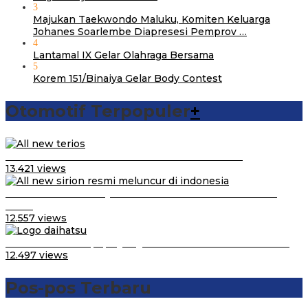
3
Majukan Taekwondo Maluku, Komiten Keluarga
Johanes Soarlembe Diapresesi Pemprov …
4
Lantamal IX Gelar Olahraga Bersama
5
Korem 151/Binaiya Gelar Body Contest
Otomotif Terpopuler
+
Video Kelemahan dan Kelebihan All New Terios
13.421 views
Daihatsu Santai Penjualan Sirion Kalah Jauh dari Mobil
LCGC
12.557 views
Belum Pakai CVT, Apa yang Ditakuti Daihatsu Indonesia?
12.497 views
Pos-pos Terbaru