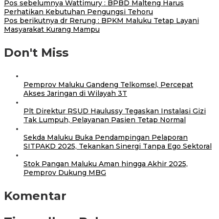
Pos sebelumnya
Wattimury : BPBD Malteng Harus
Perhatikan Kebutuhan Pengungsi Tehoru
Pos berikutnya
dr Rerung : BPKM Maluku Tetap Layani
Masyarakat Kurang Mampu
Don't Miss
Pemprov Maluku Gandeng Telkomsel, Percepat
Akses Jaringan di Wilayah 3T
Plt Direktur RSUD Haulussy Tegaskan Instalasi Gizi
Tak Lumpuh, Pelayanan Pasien Tetap Normal
Sekda Maluku Buka Pendampingan Pelaporan
SITPAKD 2025, Tekankan Sinergi Tanpa Ego Sektoral
Stok Pangan Maluku Aman hingga Akhir 2025,
Pemprov Dukung MBG
Komentar