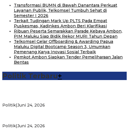
Transformasi BUMN di Bawah Danantara Perkuat
Layanan Publik, Telkomsel Tumbuh Sehat di
Semester I 2026
Terkait Tudingan Mark Up PLTS Pada Empat
Puskesmas, Kadinkes Ambon Beri Klarifikasi
Ribuan Peserta Semarakkan Parade Kebaya Ambon,
PIM Maluku Siap Bidik Rekor MURI Tahun Depan
Telkomsel Gelar Offboarding & Awarding Papua
Maluku Digital Bootcamp Season 3, Umumkan
Pemenang Karya Inovasi Sosial Terbaik
Pemkot Ambon Siapkan Tender Pemeliharaan Jalan
Bentas
Politik Terbaru
+
Michael Wattimena : Blok Masela Mulai Bergerak di Era
Bahlil
Politik
|
Juni 24, 2026
Putra Maluku Pimpin Penegakan Hukum ESDM, Michael
Wattimena Perkuat Sinergi deng…
Politik
|
Juni 24, 2026