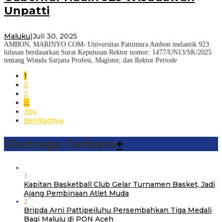
Unpatti
Maluku
|
Juli 30, 2025
AMBON, MARINYO.COM- Universitas Pattimura Ambon melantik 923
lulusan berdasarkan Surat Keputusan Rektor nomor: 1477/UN13/SK/2025
tentang Wisuda Sarjana Profesi, Magister, dan Rektor Periode
1
2
3
…
354
Berikutnya
Olahraga Terbaru
+
1
Kapitan Basketball Club Gelar Turnamen Basket, Jadi
Ajang Pembinaan Atlet Muda
2
Bripda Arni Pattipeiluhu Persembahkan Tiga Medali
Bagi Maluju di PON Aceh