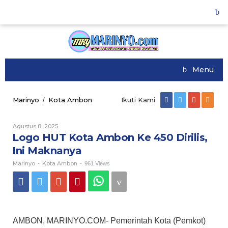
Skip
to
content
Menu
Marinyo
Kota Ambon
Logo
Ikuti Kami
/
HUT
Kota
Agustus 8, 2025
Oleh
Ambon
Marinyo
Logo HUT Kota Ambon Ke 450 Dirilis,
Ke
450
Ini Maknanya
Dirilis,
Marinyo
Kota Ambon
Ini
-
-
961 Views
Maknanya
AMBON, MARINYO.COM- Pemerintah Kota (Pemkot)