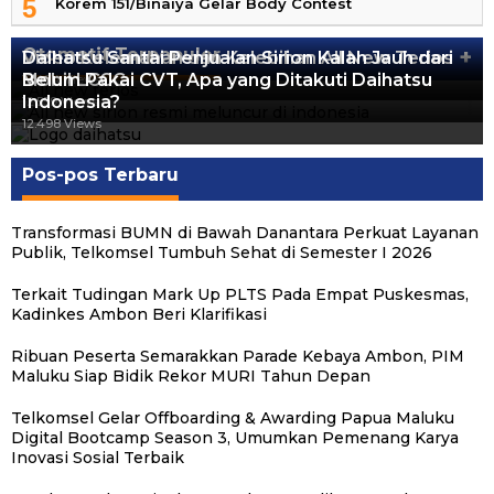
5
Korem 151/Binaiya Gelar Body Contest
Otomotif Terpopuler
+
Video Kelemahan dan Kelebihan All New Terios
Daihatsu Santai Penjualan Sirion Kalah Jauh dari
Mobil LCGC
Belum Pakai CVT, Apa yang Ditakuti Daihatsu
13.424 Views
Indonesia?
12.559 Views
12.498 Views
Pos-pos Terbaru
Transformasi BUMN di Bawah Danantara Perkuat Layanan
Publik, Telkomsel Tumbuh Sehat di Semester I 2026
Terkait Tudingan Mark Up PLTS Pada Empat Puskesmas,
Kadinkes Ambon Beri Klarifikasi
Ribuan Peserta Semarakkan Parade Kebaya Ambon, PIM
Maluku Siap Bidik Rekor MURI Tahun Depan
Telkomsel Gelar Offboarding & Awarding Papua Maluku
Digital Bootcamp Season 3, Umumkan Pemenang Karya
Inovasi Sosial Terbaik