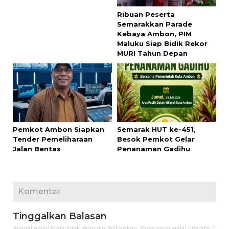
Ribuan Peserta
Semarakkan Parade
Kebaya Ambon, PIM
Maluku Siap Bidik Rekor
MURI Tahun Depan
Pemkot Ambon Siapkan
Semarak HUT ke-451,
Tender Pemeliharaan
Besok Pemkot Gelar
Jalan Bentas
Penanaman Gadihu
Komentar
Tinggalkan Balasan
Alamat email Anda tidak akan dipublikasikan.
Ruas yang wajib ditandai
*