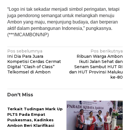
“Logo ini tak sekadar menjadi simbol peringatan, tetapi
juga pendorong semangat untuk melangkah menuju
Ambon yang maju, menjunjung budaya, dan berperan
aktif dalam pembangunan Indonesia,” pungkasnya.
(***/MCAMBON/NP)
Navigasi
Pos sebelumnya
Pos berikutnya
Ini Dia Para Juara
Ribuan Warga Ambon
pos
Kompetisi Cerdas Cermat
Ikuti Jalan Sehat dan
Digital “Clash of Class”
Senam Sambut HUT RI
Telkomsel di Ambon
dan HUT Provinsi Maluku
ke-80
Don't Miss
Terkait Tudingan Mark Up
PLTS Pada Empat
Puskesmas, Kadinkes
Ambon Beri Klarifikasi