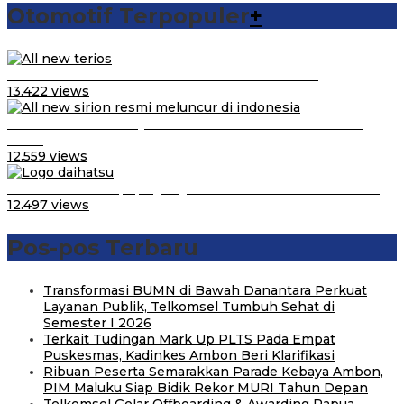
Otomotif Terpopuler
+
Video Kelemahan dan Kelebihan All New Terios
13.422 views
Daihatsu Santai Penjualan Sirion Kalah Jauh dari Mobil
LCGC
12.559 views
Belum Pakai CVT, Apa yang Ditakuti Daihatsu Indonesia?
12.497 views
Pos-pos Terbaru
Transformasi BUMN di Bawah Danantara Perkuat
Layanan Publik, Telkomsel Tumbuh Sehat di
Semester I 2026
Terkait Tudingan Mark Up PLTS Pada Empat
Puskesmas, Kadinkes Ambon Beri Klarifikasi
Ribuan Peserta Semarakkan Parade Kebaya Ambon,
PIM Maluku Siap Bidik Rekor MURI Tahun Depan