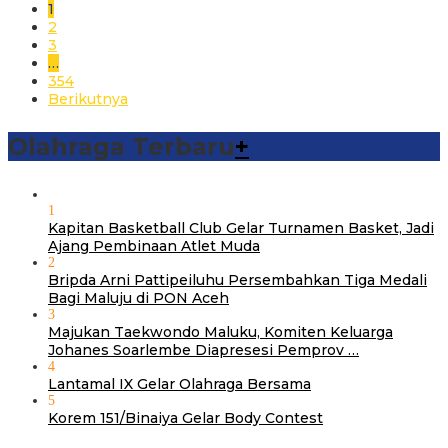
1
2
3
…
354
Berikutnya
Olahraga Terbaru
+
1
Kapitan Basketball Club Gelar Turnamen Basket, Jadi
Ajang Pembinaan Atlet Muda
2
Bripda Arni Pattipeiluhu Persembahkan Tiga Medali
Bagi Maluju di PON Aceh
3
Majukan Taekwondo Maluku, Komiten Keluarga
Johanes Soarlembe Diapresesi Pemprov …
4
Lantamal IX Gelar Olahraga Bersama
5
Korem 151/Binaiya Gelar Body Contest