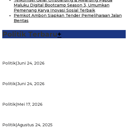
Telkomsel Gelar Offboarding & Awarding Papua
Maluku Digital Bootcamp Season 3, Umumkan
Pemenang Karya Inovasi Sosial Terbaik
Pemkot Ambon Siapkan Tender Pemeliharaan Jalan
Bentas
Politik Terbaru
+
Michael Wattimena : Blok Masela Mulai Bergerak di Era
Bahlil
Politik
|
Juni 24, 2026
Putra Maluku Pimpin Penegakan Hukum ESDM, Michael
Wattimena Perkuat Sinergi deng…
Politik
|
Juni 24, 2026
Milad ke-24 PKS Maluku, Ratusan Warga Nikmati
Pelayanan Sosial dan Kebersamaan
Politik
|
Mei 17, 2026
PKS Targetkan Peningkatan Kursi Legislatif dan Kepala
Daerah di Maluku
Politik
|
Agustus 24, 2025