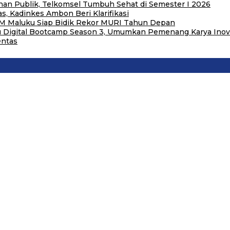
an Publik, Telkomsel Tumbuh Sehat di Semester I 2026
, Kadinkes Ambon Beri Klarifikasi
M Maluku Siap Bidik Rekor MURI Tahun Depan
u Digital Bootcamp Season 3, Umumkan Pemenang Karya Inovas
entas
l
timena Perkuat Sinergi deng…
 Sosial dan Kebersamaan
rah di Maluku
elayani Masyarakat