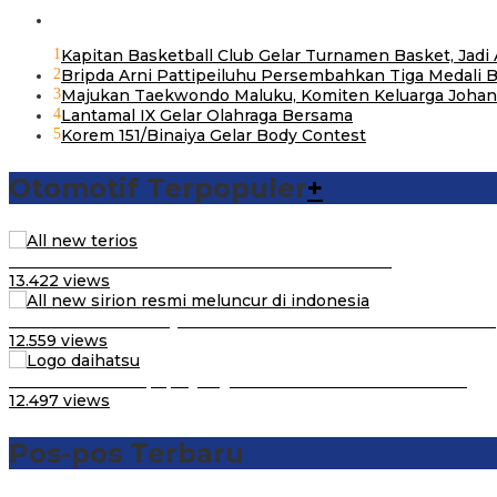
1
Kapitan Basketball Club Gelar Turnamen Basket, Jad
2
Bripda Arni Pattipeiluhu Persembahkan Tiga Medali 
3
Majukan Taekwondo Maluku, Komiten Keluarga Johan
4
Lantamal IX Gelar Olahraga Bersama
5
Korem 151/Binaiya Gelar Body Contest
Otomotif Terpopuler
+
Video Kelemahan dan Kelebihan All New Terios
13.422 views
Daihatsu Santai Penjualan Sirion Kalah Jauh dari Mobil LCGC
12.559 views
Belum Pakai CVT, Apa yang Ditakuti Daihatsu Indonesia?
12.497 views
Pos-pos Terbaru