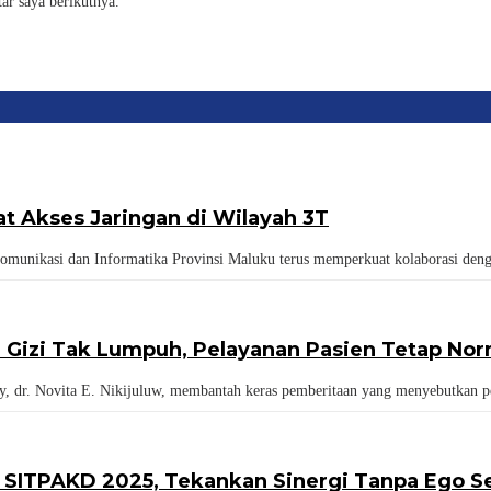
ar saya berikutnya.
 Akses Jaringan di Wilayah 3T
ikasi dan Informatika Provinsi Maluku terus memperkuat kolaborasi den
i Gizi Tak Lumpuh, Pelayanan Pasien Tetap Nor
. Novita E. Nikijuluw, membantah keras pemberitaan yang menyebutkan pe
SITPAKD 2025, Tekankan Sinergi Tanpa Ego Se