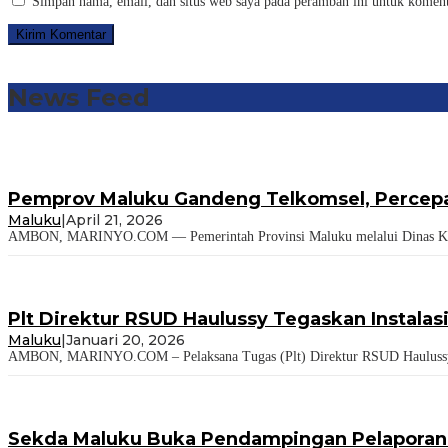
Simpan nama, email, dan situs web saya pada peramban ini untuk koment
News Feed
Pemprov Maluku Gandeng Telkomsel, Percepat
Maluku
|
April 21, 2026
AMBON, MARINYO.COM — Pemerintah Provinsi Maluku melalui Dinas Komun
Plt Direktur RSUD Haulussy Tegaskan Instalas
Maluku
|
Januari 20, 2026
AMBON, MARINYO.COM – Pelaksana Tugas (Plt) Direktur RSUD Haulussy, dr
Sekda Maluku Buka Pendampingan Pelaporan 