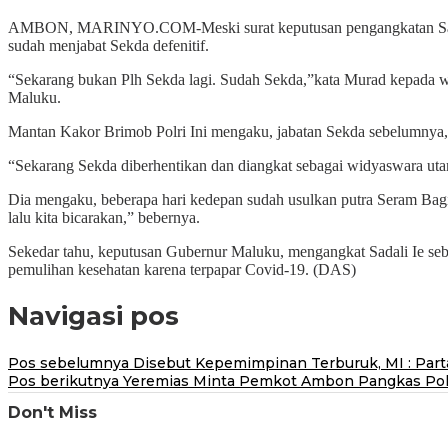
AMBON, MARINYO.COM-Meski surat keputusan pengangkatan Sadali I
sudah menjabat Sekda defenitif.
“Sekarang bukan Plh Sekda lagi. Sudah Sekda,”kata Murad kepada w
Maluku.
Mantan Kakor Brimob Polri Ini mengaku, jabatan Sekda sebelumnya, 
“Sekarang Sekda diberhentikan dan diangkat sebagai widyaswara uta
Dia mengaku, beberapa hari kedepan sudah usulkan putra Seram Bagia
lalu kita bicarakan,” bebernya.
Sekedar tahu, keputusan Gubernur Maluku, mengangkat Sadali Ie seb
pemulihan kesehatan karena terpapar Covid-19. (DAS)
Navigasi pos
Pos sebelumnya
Disebut Kepemimpinan Terburuk, MI : Part
Pos berikutnya
Yeremias Minta Pemkot Ambon Pangkas Poh
Don't Miss