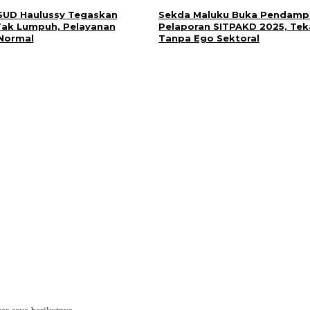
RSUD Haulussy Tegaskan
Sekda Maluku Buka Pendamp
i Tak Lumpuh, Pelayanan
Pelaporan SITPAKD 2025, Tek
Normal
Tanpa Ego Sektoral