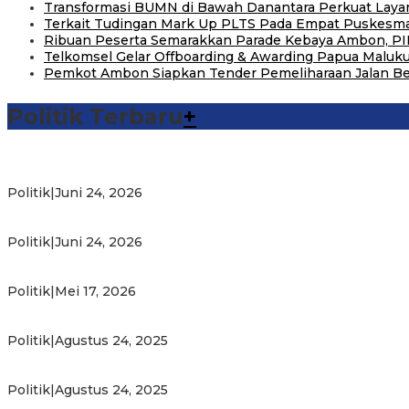
Transformasi BUMN di Bawah Danantara Perkuat Layan
Terkait Tudingan Mark Up PLTS Pada Empat Puskesmas
Ribuan Peserta Semarakkan Parade Kebaya Ambon, PI
Telkomsel Gelar Offboarding & Awarding Papua Maluk
Pemkot Ambon Siapkan Tender Pemeliharaan Jalan B
Politik Terbaru
+
Michael Wattimena : Blok Masela Mulai Bergerak di Era Bahli
Politik
|
Juni 24, 2026
Putra Maluku Pimpin Penegakan Hukum ESDM, Michael Wat
Politik
|
Juni 24, 2026
Milad ke-24 PKS Maluku, Ratusan Warga Nikmati Pelayanan
Politik
|
Mei 17, 2026
PKS Targetkan Peningkatan Kursi Legislatif dan Kepala Dae
Politik
|
Agustus 24, 2025
Gubernur Maluku Harap PKS Terus Bertransformasi dalam M
Politik
|
Agustus 24, 2025