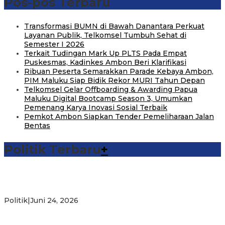
Pos-pos Terbaru
Transformasi BUMN di Bawah Danantara Perkuat
Layanan Publik, Telkomsel Tumbuh Sehat di
Semester I 2026
Terkait Tudingan Mark Up PLTS Pada Empat
Puskesmas, Kadinkes Ambon Beri Klarifikasi
Ribuan Peserta Semarakkan Parade Kebaya Ambon,
PIM Maluku Siap Bidik Rekor MURI Tahun Depan
Telkomsel Gelar Offboarding & Awarding Papua
Maluku Digital Bootcamp Season 3, Umumkan
Pemenang Karya Inovasi Sosial Terbaik
Pemkot Ambon Siapkan Tender Pemeliharaan Jalan
Bentas
Politik Terbaru
+
Michael Wattimena : Blok Masela Mulai Bergerak di Era
Bahlil
Politik
|
Juni 24, 2026
Putra Maluku Pimpin Penegakan Hukum ESDM, Michael