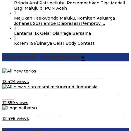
Bripda Arni Pattipeiluhu Persembahkan Tiga Medali
Bagi Maluju di PON Aceh
3
Majukan Taekwondo Maluku, Komiten Keluarga
Johanes Soarlembe Diapresesi Pemprov …
4
Lantamal IX Gelar Olahraga Bersama
5
Korem 151/Binaiya Gelar Body Contest
Otomotif Terpopuler
+
Video Kelemahan dan Kelebihan All New Terios
13.424 views
Daihatsu Santai Penjualan Sirion Kalah Jauh dari Mobil
LCGC
12.559 views
Belum Pakai CVT, Apa yang Ditakuti Daihatsu Indonesia?
12.498 views