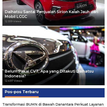
Daihatsu Santai Penjualan Sirion Kalah Jauh dari
Mobil LCGC
12.559 Views
Belum Pakai CVT, Apa yang Ditakuti Daihatsu
Indonesia?
12.497 Views
Pos-pos Terbaru
Transformasi BUMN di Bawah Danantara Perkuat Layanan