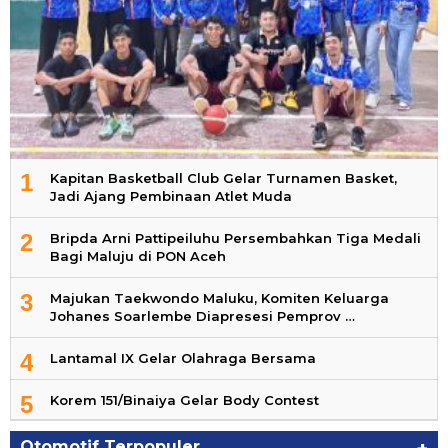
1
Kapitan Basketball Club Gelar Turnamen Basket,
Jadi Ajang Pembinaan Atlet Muda
2
Bripda Arni Pattipeiluhu Persembahkan Tiga Medali
Bagi Maluju di PON Aceh
3
Majukan Taekwondo Maluku, Komiten Keluarga
Johanes Soarlembe Diapresesi Pemprov …
4
Lantamal IX Gelar Olahraga Bersama
5
Korem 151/Binaiya Gelar Body Contest
Otomotif Terpopuler