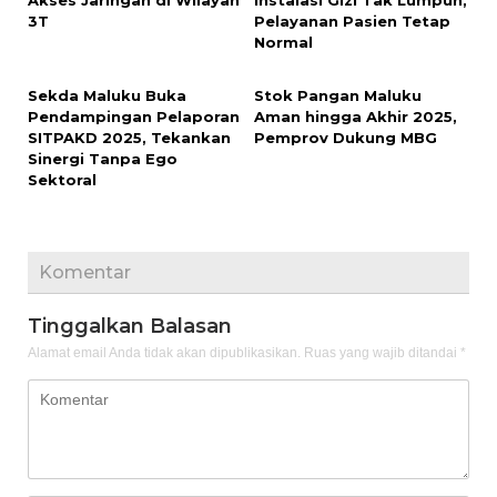
Akses Jaringan di Wilayah
Instalasi Gizi Tak Lumpuh,
3T
Pelayanan Pasien Tetap
Normal
Sekda Maluku Buka
Stok Pangan Maluku
Pendampingan Pelaporan
Aman hingga Akhir 2025,
SITPAKD 2025, Tekankan
Pemprov Dukung MBG
Sinergi Tanpa Ego
Sektoral
Komentar
Tinggalkan Balasan
Alamat email Anda tidak akan dipublikasikan.
Ruas yang wajib ditandai
*