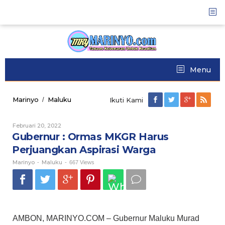
Skip
to
content
Menu
Marinyo
Maluku
Gubernur
/
Ikuti Kami
:
Ormas
Februari 20, 2022
Oleh
MKGR
Marinyo
Gubernur : Ormas MKGR Harus
Harus
Perjuangkan
Perjuangkan Aspirasi Warga
Aspirasi
Marinyo
Maluku
Warga
-
-
667 Views
AMBON, MARINYO.COM – Gubernur Maluku Murad