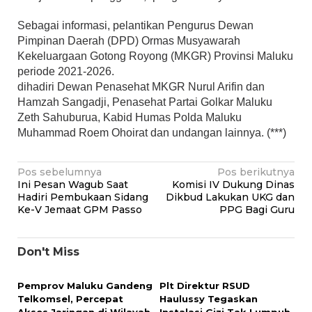
Sebagai informasi, pelantikan Pengurus Dewan
Pimpinan Daerah (DPD) Ormas Musyawarah
Kekeluargaan Gotong Royong (MKGR) Provinsi Maluku
periode 2021-2026.
dihadiri Dewan Penasehat MKGR Nurul Arifin dan
Hamzah Sangadji, Penasehat Partai Golkar Maluku
Zeth Sahuburua, Kabid Humas Polda Maluku
Muhammad Roem Ohoirat dan undangan lainnya. (***)
Navigasi
Pos sebelumnya
Pos berikutnya
Ini Pesan Wagub Saat
Komisi IV Dukung Dinas
pos
Hadiri Pembukaan Sidang
Dikbud Lakukan UKG dan
Ke-V Jemaat GPM Passo
PPG Bagi Guru
Don't Miss
Pemprov Maluku Gandeng
Plt Direktur RSUD
Telkomsel, Percepat
Haulussy Tegaskan