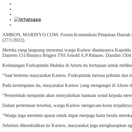
AMBON, MARINYO.COM- Forum Komunikasi Pimpinan Daerah (Fork
(27/1/2022).
Mereka yang langsung menemui warga Kariuw diantaranya Kapolda 
Danrem 151/Binaiya Brigjen TNI Arnold A.P Ritiauw, Dandim 1504 K
Kedatangan Forkopimda Maluku di Aboru itu bertujuan untuk melihat
“Saat bertemu masyarakat Kariuw, Forkopimda merasa prihatin dan 
Pada kesempatan itu, masyarakat Kariuw yang mengungsi di Aboru 
“Pemerintah menjamin akan menyalurkan bantuan sosial kepada mer
Dalam pertemuan tersebut, warga Kariuw mengecam keras terjadinya 
“Warga juga meminta aparat untuk dapat menjaga harta benda mereka 
Sebelum dikembalikan ke Kariuw, masyarakat juga mengharapkan agar