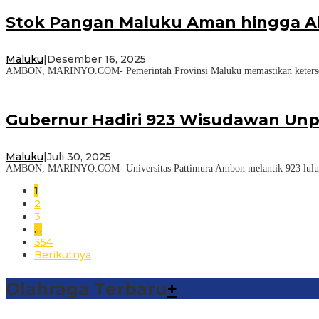
Stok Pangan Maluku Aman hingga A
Maluku
|
Desember 16, 2025
AMBON, MARINYO.COM- Pemerintah Provinsi Maluku memastikan ketersediaa
Gubernur Hadiri 923 Wisudawan Unp
Maluku
|
Juli 30, 2025
AMBON, MARINYO.COM- Universitas Pattimura Ambon melantik 923 lulusan 
1
2
3
…
354
Berikutnya
Olahraga Terbaru
+