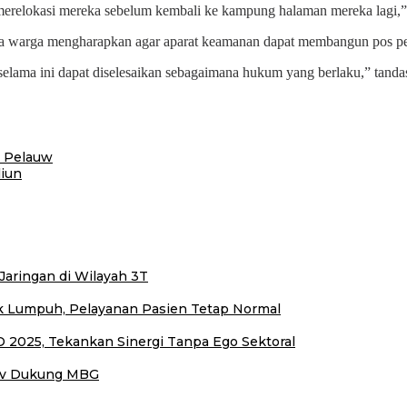
merelokasi mereka sebelum kembali ke kampung halaman mereka lagi,”
ga warga mengharapkan agar aparat keamanan dapat membangun pos pe
selama ini dapat diselesaikan sebagaimana hukum yang berlaku,” tanda
e Pelauw
liun
aringan di Wilayah 3T
Tak Lumpuh, Pelayanan Pasien Tetap Normal
2025, Tekankan Sinergi Tanpa Ego Sektoral
rov Dukung MBG