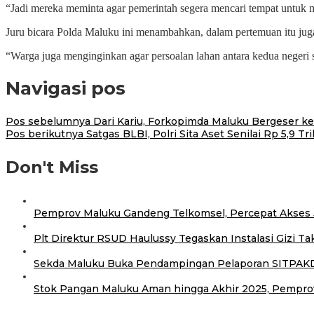
“Jadi mereka meminta agar pemerintah segera mencari tempat untuk 
Juru bicara Polda Maluku ini menambahkan, dalam pertemuan itu ju
“Warga juga menginginkan agar persoalan lahan antara kedua negeri 
Navigasi pos
Pos sebelumnya
Dari Kariu, Forkopimda Maluku Bergeser k
Pos berikutnya
Satgas BLBI, Polri Sita Aset Senilai Rp 5,9 Tri
Don't Miss
Pemprov Maluku Gandeng Telkomsel, Percepat Akses J
Plt Direktur RSUD Haulussy Tegaskan Instalasi Gizi 
Sekda Maluku Buka Pendampingan Pelaporan SITPAKD 
Stok Pangan Maluku Aman hingga Akhir 2025, Pemp