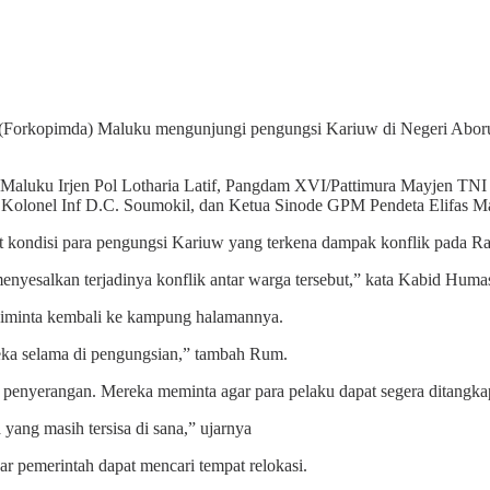
opimda) Maluku mengunjungi pengungsi Kariuw di Negeri Aboru,
Maluku Irjen Pol Lotharia Latif, Pangdam XVI/Pattimura Mayjen TN
olonel Inf D.C. Soumokil, dan Ketua Sinode GPM Pendeta Elifas Mas
 kondisi para pengungsi Kariuw yang terkena dampak konflik pada Ra
menyesalkan terjadinya konflik antar warga tersebut,” kata Kabid Hu
diminta kembali ke kampung halamannya.
eka selama di pengungsian,” tambah Rum.
penyerangan. Mereka meminta agar para pelaku dapat segera ditangka
yang masih tersisa di sana,” ujarnya
 pemerintah dapat mencari tempat relokasi.