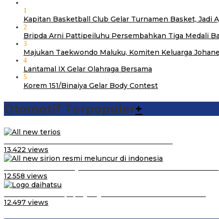
1
Kapitan Basketball Club Gelar Turnamen Basket, Jadi
2
Bripda Arni Pattipeiluhu Persembahkan Tiga Medali B
3
Majukan Taekwondo Maluku, Komiten Keluarga Johane
4
Lantamal IX Gelar Olahraga Bersama
5
Korem 151/Binaiya Gelar Body Contest
Otomotif Terpopuler
+
Video Kelemahan dan Kelebihan All New Terios
13.422 views
Daihatsu Santai Penjualan Sirion Kalah Jauh dari Mobil LCGC
12.558 views
Belum Pakai CVT, Apa yang Ditakuti Daihatsu Indonesia?
12.497 views