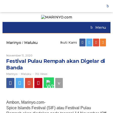
Skip
to
content
Menu
Marinyo
Maluku
Ikuti Kami
/
Festival
Pulau
Rempah
November 11, 2020
Oleh
akan
Marinyo
Festival Pulau Rempah akan Digelar di
Digelar
di
Banda
Banda
Marinyo
Maluku
-
-
761 Views
Ambon, Marinyo.com-
Spice Islands Festival (SIF) atau Festival Pulau