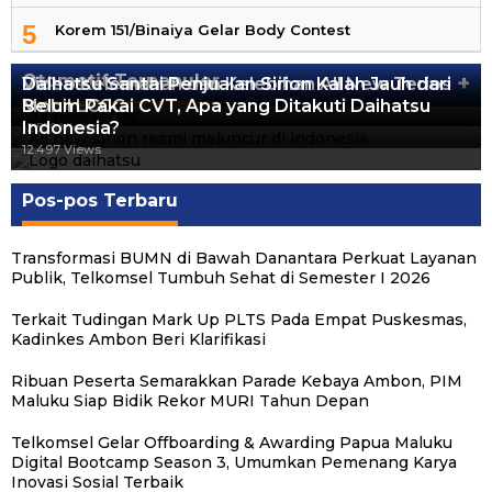
5
Korem 151/Binaiya Gelar Body Contest
Otomotif Terpopuler
+
Video Kelemahan dan Kelebihan All New Terios
Daihatsu Santai Penjualan Sirion Kalah Jauh dari
Mobil LCGC
Belum Pakai CVT, Apa yang Ditakuti Daihatsu
13.422 Views
Indonesia?
12.559 Views
12.497 Views
Pos-pos Terbaru
Transformasi BUMN di Bawah Danantara Perkuat Layanan
Publik, Telkomsel Tumbuh Sehat di Semester I 2026
Terkait Tudingan Mark Up PLTS Pada Empat Puskesmas,
Kadinkes Ambon Beri Klarifikasi
Ribuan Peserta Semarakkan Parade Kebaya Ambon, PIM
Maluku Siap Bidik Rekor MURI Tahun Depan
Telkomsel Gelar Offboarding & Awarding Papua Maluku
Digital Bootcamp Season 3, Umumkan Pemenang Karya
Inovasi Sosial Terbaik