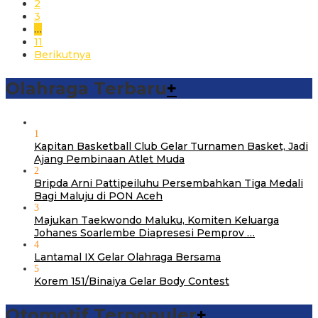
2
3
…
11
Berikutnya
Olahraga Terbaru
+
1
Kapitan Basketball Club Gelar Turnamen Basket, Jadi
Ajang Pembinaan Atlet Muda
2
Bripda Arni Pattipeiluhu Persembahkan Tiga Medali
Bagi Maluju di PON Aceh
3
Majukan Taekwondo Maluku, Komiten Keluarga
Johanes Soarlembe Diapresesi Pemprov …
4
Lantamal IX Gelar Olahraga Bersama
5
Korem 151/Binaiya Gelar Body Contest
Otomotif Terpopuler
+