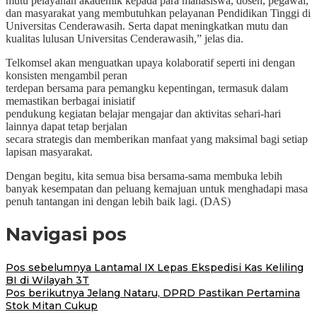
mutu pelayanan akademik kepada para mahasiswa, dosen, pegawai,
dan masyarakat yang membutuhkan pelayanan Pendidikan Tinggi di
Universitas Cenderawasih. Serta dapat meningkatkan mutu dan
kualitas lulusan Universitas Cenderawasih,” jelas dia.
Telkomsel akan menguatkan upaya kolaboratif seperti ini dengan
konsisten mengambil peran
terdepan bersama para pemangku kepentingan, termasuk dalam
memastikan berbagai inisiatif
pendukung kegiatan belajar mengajar dan aktivitas sehari-hari
lainnya dapat tetap berjalan
secara strategis dan memberikan manfaat yang maksimal bagi setiap
lapisan masyarakat.
Dengan begitu, kita semua bisa bersama-sama membuka lebih
banyak kesempatan dan peluang kemajuan untuk menghadapi masa
penuh tantangan ini dengan lebih baik lagi. (DAS)
Navigasi pos
Pos sebelumnya
Lantamal IX Lepas Ekspedisi Kas Keliling
BI di Wilayah 3T
Pos berikutnya
Jelang Nataru, DPRD Pastikan Pertamina
Stok Mitan Cukup