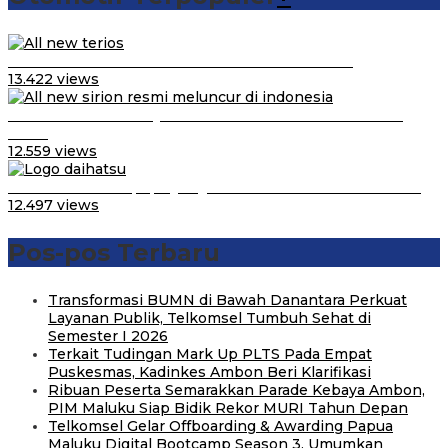
Video Kelemahan dan Kelebihan All New Terios
13.422 views
Daihatsu Santai Penjualan Sirion Kalah Jauh dari Mobil
LCGC
12.559 views
Belum Pakai CVT, Apa yang Ditakuti Daihatsu Indonesia?
12.497 views
Pos-pos Terbaru
Transformasi BUMN di Bawah Danantara Perkuat
Layanan Publik, Telkomsel Tumbuh Sehat di
Semester I 2026
Terkait Tudingan Mark Up PLTS Pada Empat
Puskesmas, Kadinkes Ambon Beri Klarifikasi
Ribuan Peserta Semarakkan Parade Kebaya Ambon,
PIM Maluku Siap Bidik Rekor MURI Tahun Depan
Telkomsel Gelar Offboarding & Awarding Papua
Maluku Digital Bootcamp Season 3, Umumkan