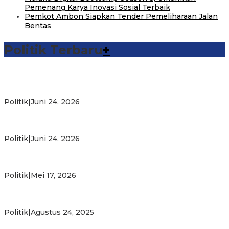
Pemenang Karya Inovasi Sosial Terbaik
Pemkot Ambon Siapkan Tender Pemeliharaan Jalan
Bentas
Politik Terbaru
+
Michael Wattimena : Blok Masela Mulai Bergerak di Era
Bahlil
Politik
|
Juni 24, 2026
Putra Maluku Pimpin Penegakan Hukum ESDM, Michael
Wattimena Perkuat Sinergi deng…
Politik
|
Juni 24, 2026
Milad ke-24 PKS Maluku, Ratusan Warga Nikmati
Pelayanan Sosial dan Kebersamaan
Politik
|
Mei 17, 2026
PKS Targetkan Peningkatan Kursi Legislatif dan Kepala
Daerah di Maluku
Politik
|
Agustus 24, 2025